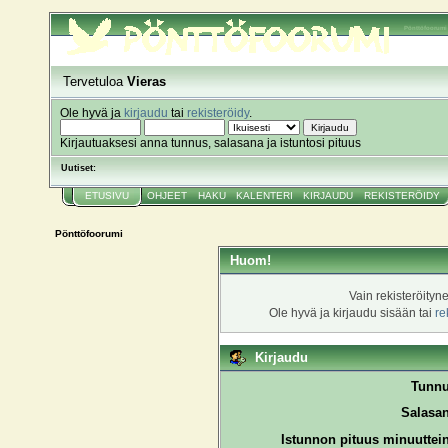
Pönttöfoorumi
Tervetuloa
Vieras
Ole hyvä ja
kirjaudu
tai
rekisteröidy
.
Kirjautuaksesi anna tunnus, salasana ja istuntosi pituus
Uutiset:
ETUSIVU
OHJEET
HAKU
KALENTERI
KIRJAUDU
REKISTERÖIDY
Pönttöfoorumi
Huom!
Vain rekisteröityn
Ole hyvä ja kirjaudu sisään tai
re
Kirjaudu
Tunnu
Salasan
Istunnon pituus minuuttei