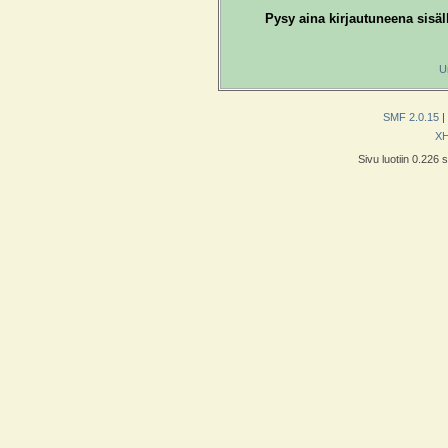
Pysy aina kirjautuneena sisäl
U
SMF 2.0.15
|
X
Sivu luotiin 0.226