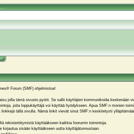
oorumi
DY
hines® Forum (SMF) ohjelmistoa!
isu jolla tämä sivusto pyörii. Se sallii käyttäjien kommunikoida keskenään vie
toimintoja, joita loppukäyttäjä voi käyttää hyödykseen. Apua SMF:n monien toi
kkejä tällä sivulla. Nämä linkit vievät sinut SMF:n keskitetysti ylläpitämään
tä rekisteröitymistä käyttääkseen kaikkia foorumin toimintoja.
ee kirjautua sisään käyttääkseen uutta käyttäjätunnustaan.