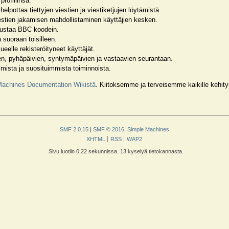
rofiilinsa.
elpottaa tiettyjen viestien ja viestiketjujen löytämistä.
estien jakamisen mahdollistaminen käyttäjien kesken.
maustaa BBC koodein.
 suoraan toisilleen.
eelle rekisteröityneet käyttäjät.
ien, pyhäpäivien, syntymäpäivien ja vastaavien seurantaan.
mista ja suosituimmista toiminnoista.
Machines Documentation Wikistä
. Kiitoksemme ja terveisemme kaikille kehitykse
SMF 2.0.15
|
SMF © 2016
,
Simple Machines
XHTML
RSS
WAP2
Sivu luotiin 0.22 sekunnissa. 13 kyselyä tietokannasta.