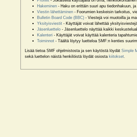
Profiilit
- Jokaisella käyttäjällä on oma, henkilökohtainen p
Hakeminen
- Haku on erittäin suuri apu tiedonhakuun, ja h
Viestin lähettäminen
- Foorumien keskeisin tarkoitus, vi
Bulletin Board Code (BBC)
- Viestejä voi muotoilla ja 
Yksityisviestit
- Käyttäjät voivat lähettää yksityisviestejä
Jäsenluettelo
- Jäsenluettelo näyttää kaikki keskustelualu
Kalenteri
- Käyttäjät voivat käyttää kalenteria tapahtum
Toiminnot
- Täältä löytyy luetteloa SMF:n kenties suurim
Lisää tietoa SMF ohjelmistosta ja sen käytöstä löydät
Simple 
sekä luettelon näistä henkilöistä löydät osiosta
kiitokset
.