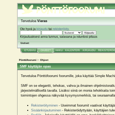
Pönttöf
Tervetuloa
Vieras
Ole hyvä ja
kirjaudu
tai
rekisteröidy
.
Kirjautuaksesi anna tunnus, salasana ja istuntosi pituus
Uutiset:
ETUSIVU
OHJEET
HAKU
KALENTERI
KIRJAUDU
REKISTERÖI
Pönttöfoorumi
>
Ohjeet
SMF käyttäjän opas
Tervetuloa Pönttöfoorumi foorumille, joka käyttää Simple Mac
SMF on se elegantti, tehokas, vahva ja ilmainen ohjelmistoratka
järjestelmällisellä tavalla. Lisäksi siinä on monia tehokkaita 
toimintojen ohgessa näkyvää kysymysmerkkiä, tai seuraamalla lin
Rekisteröityminen
- Useimmat foorumit vaativat käyttäjäl
Sisäänkirjautuminen
- Rekisteröidyttyään, käyttäjien tul