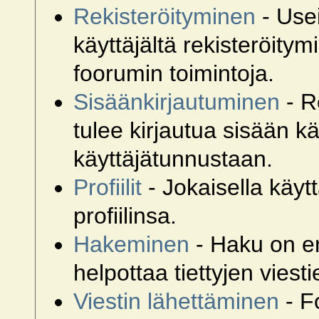
Rekisteröityminen
- Use
käyttäjältä rekisteröity
foorumin toimintoja.
Sisäänkirjautuminen
- R
tulee kirjautua sisään k
käyttäjätunnustaan.
Profiilit
- Jokaisella käyt
profiilinsa.
Hakeminen
- Haku on er
helpottaa tiettyjen viesti
Viestin lähettäminen
- F