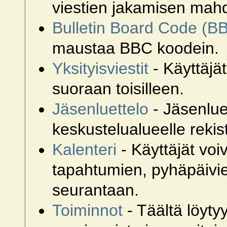
viestien jakamisen mahd
Bulletin Board Code (B
maustaa BBC koodein.
Yksityisviestit
- Käyttäjät
suoraan toisilleen.
Jäsenluettelo
- Jäsenlue
keskustelualueelle rekist
Kalenteri
- Käyttäjät voi
tapahtumien, pyhäpäivie
seurantaan.
Toiminnot
- Täältä löyty