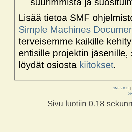
suurimmista ja suositui
Lisää tietoa SMF ohjelmist
Simple Machines Document
terveisemme kaikille kehityk
entisille projektin jäsenille
löydät osiosta
kiitokset
.
SMF 2.0.15
|
X
Sivu luotiin 0.18 sekun