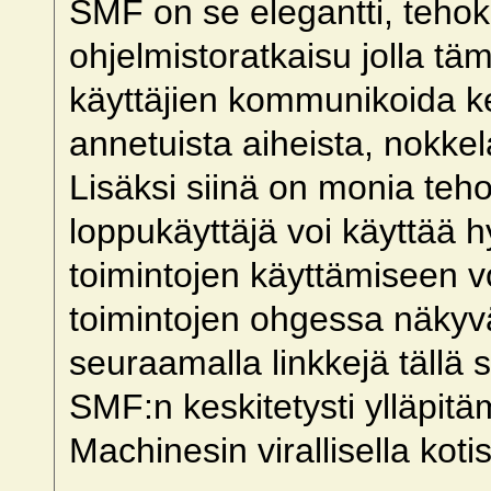
SMF on se elegantti, tehok
ohjelmistoratkaisu jolla tämä
käyttäjien kommunikoida ke
annetuista aiheista, nokkelal
Lisäksi siinä on monia tehok
loppukäyttäjä voi käyttää
toimintojen käyttämiseen v
toimintojen ohgessa näkyv
seuraamalla linkkejä tällä s
SMF:n keskitetysti ylläpi
Machinesin virallisella kotis