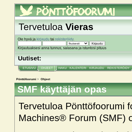
Pönttöfoorumi
Tervetuloa
Vieras
Ole hyvä ja
kirjaudu
tai
rekisteröidy
.
Kirjautuaksesi anna tunnus, salasana ja istuntosi pituus
Uutiset:
ETUSIVU
OHJEET
HAKU
KALENTERI
KIRJAUDU
REKISTERÖIDY
Pönttöfoorumi
>
Ohjeet
SMF käyttäjän opas
Tervetuloa Pönttöfoorumi f
Machines® Forum (SMF) oh