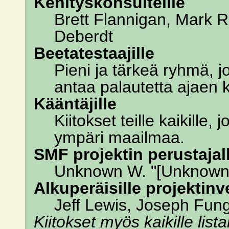
Kehityskonsulteille
Brett Flannigan, Mark 
Deberdt
Beetatestaajille
Pieni ja tärkeä ryhmä, j
antaa palautetta ajaen k
Kääntäjille
Kiitokset teille kaikille
ympäri maailmaa.
SMF projektin perustajalle
Unknown W. "[Unknown]
Alkuperäisille projektinve
Jeff Lewis, Joseph Fun
Kiitokset myös kaikille list