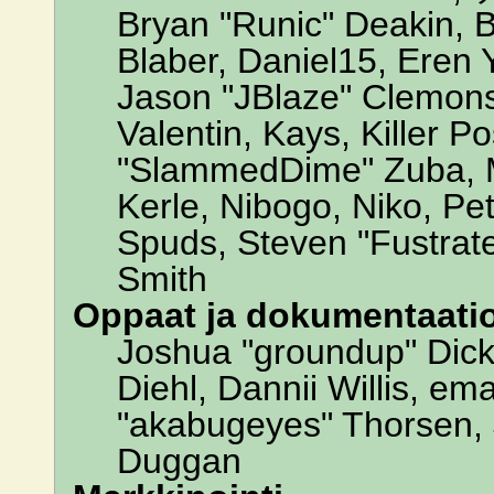
Bryan "Runic" Deakin, 
Blaber, Daniel15, Eren
Jason "JBlaze" Clemons
Valentin, Kays, Killer P
"SlammedDime" Zuba, M
Kerle, Nibogo, Niko, Pet
Spuds, Steven "Fustrate
Smith
Oppaat ja dokumentaati
Joshua "groundup" Dicke
Diehl, Dannii Willis, 
"akabugeyes" Thorsen, J
Duggan