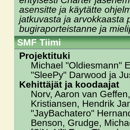
erityisesti Charter jäsenemm
asensitte ja käytätte ohje
jatkuvasta ja arvokkaasta 
bugiraporteistanne ja mieli
SMF Tiimi
Projektituki
Michael "Oldiesmann" 
"SleePy" Darwood ja Jus
Kehittäjät ja koodaajat
Norv, Aaron van Geffen,
Kristiansen, Hendrik Ja
"JayBachatero" Hernand
Benson, Grudge, Michael