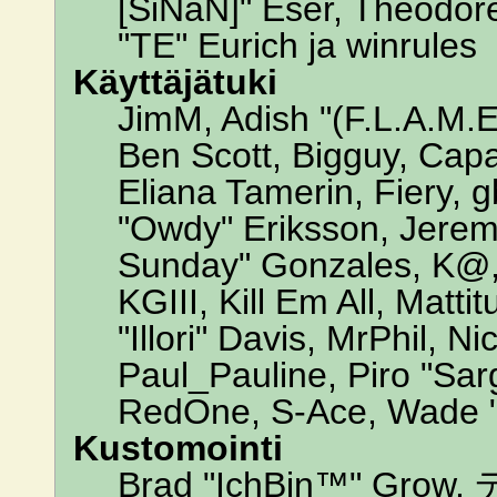
[SiNaN]" Eser, Theodore
"TE" Eurich ja winrules
Käyttäjätuki
JimM, Adish "(F.L.A.M.E.
Ben Scott, Bigguy, Cap
Eliana Tamerin, Fiery, 
"Owdy" Eriksson, Jeremy 
Sunday" Gonzales, K@, 
KGIII, Kill Em All, Matt
"Illori" Davis, MrPhil, N
Paul_Pauline, Piro "Sar
RedOne, S-Ace, Wade "
Kustomointi
Brad "IchBin™" Grow, 