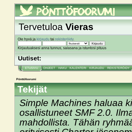
Pönttöfoorumi
Tervetuloa
Vieras
Ole hyvä ja
kirjaudu
tai
rekisteröidy
.
Kirjautuaksesi anna tunnus, salasana ja istuntosi pituus
Uutiset:
ETUSIVU
OHJEET
HAKU
KALENTERI
KIRJAUDU
REKISTERÖIDY
Pönttöfoorumi
Tekijät
Simple Machines haluaa kii
osallistuneet SMF 2.0. Ilman
mahdollista. Tähän ryhmä