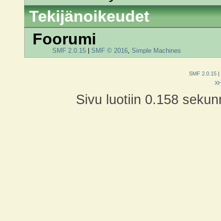
Tekijänoikeudet
Foorumi
SMF 2.0.15
|
SMF © 2016
,
Simple Machines
SMF 2.0.15
|
X
Sivu luotiin 0.158 sekun