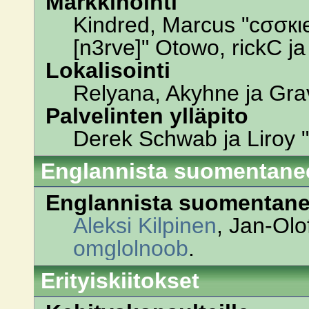
Markkinointi
Kindred, Marcus "cσσкι
[n3rve]" Otowo, rickC j
Lokalisointi
Relyana, Akyhne ja Gr
Palvelinten ylläpito
Derek Schwab ja Liroy 
Englannista suomentane
Englannista suomentane
Aleksi Kilpinen
, Jan-Olo
omglolnoob
.
Erityiskiitokset