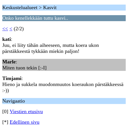
Keskustelualueet > Kasvit
Onko kenellekkään tuttu kasvi..
<<
<
(2/2)
kati
:
Juu, ei liity tähän aiheeseen, mutta koera ukon
pärstäkkeestä tykkään miekin paljon!
Marle
:
Miten tuon tekin [:-I]
Timjami
:
Hieno ja sukkela muodonmuutos koeraukon pärstäkkeessä
:-))
Navigaatio
[0]
Viestien etusivu
[*]
Edellinen sivu