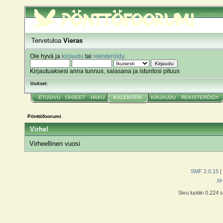
Pönttöfoorumi
Tervetuloa
Vieras
Ole hyvä ja
kirjaudu
tai
rekisteröidy
.
Kirjautuaksesi anna tunnus, salasana ja istuntosi pituus
Uutiset:
ETUSIVU
OHJEET
HAKU
KALENTERI
KIRJAUDU
REKISTERÖIDY
Pönttöfoorumi
Virhe!
Virheellinen vuosi
SMF 2.0.15
|
X
Sivu luotiin 0.224