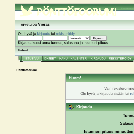
Pönttöfoorumi
Tervetuloa
Vieras
Ole hyvä ja
kirjaudu
tai
rekisteröidy
.
Kirjautuaksesi anna tunnus, salasana ja istuntosi pituus
Uutiset:
ETUSIVU
OHJEET
HAKU
KALENTERI
KIRJAUDU
REKISTERÖIDY
Pönttöfoorumi
Huom!
Vain rekisteröityn
Ole hyvä ja kirjaudu sisään tai
re
Kirjaudu
Tunnu
Salasan
Istunnon pituus minuuttei