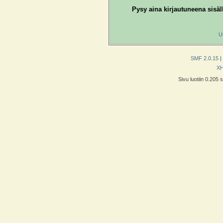
Pysy aina kirjautuneena sisäl
U
SMF 2.0.15
|
X
Sivu luotiin 0.205