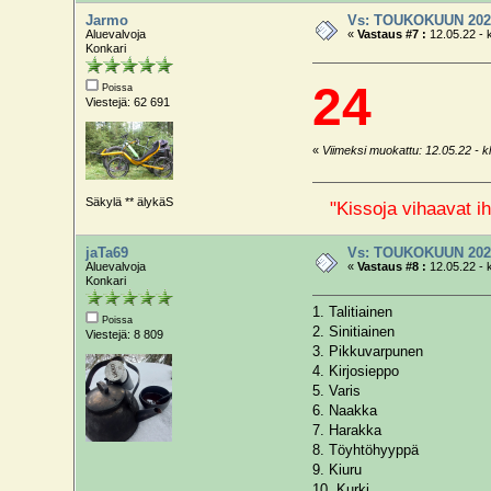
Jarmo
Vs: TOUKOKUUN 202
Aluevalvoja
«
Vastaus #7 :
12.05.22 - 
Konkari
24
Poissa
Viestejä: 62 691
«
Viimeksi muokattu: 12.05.22 - kl
Säkylä ** älykäS
"Kissoja vihaavat ih
jaTa69
Vs: TOUKOKUUN 202
Aluevalvoja
«
Vastaus #8 :
12.05.22 - 
Konkari
1. Talitiainen
Poissa
2. Sinitiainen
Viestejä: 8 809
3. Pikkuvarpunen
4. Kirjosieppo
5. Varis
6. Naakka
7. Harakka
8. Töyhtöhyyppä
9. Kiuru
10. Kurki