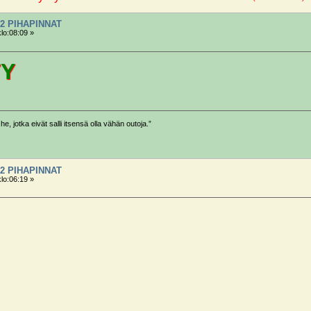
2 PIHAPINNAT
klo:08:09 »
TY
he, jotka eivät salli itsensä olla vähän outoja.”
2 PIHAPINNAT
klo:06:19 »