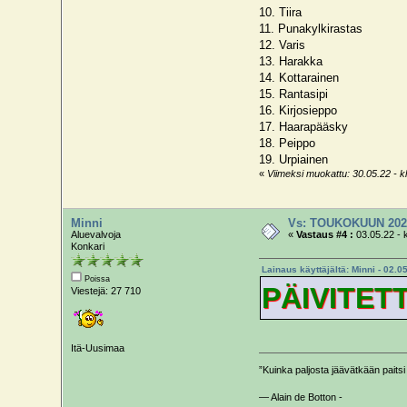
10. Tiira
11. Punakylkirastas
12. Varis
13. Harakka
14. Kottarainen
15. Rantasipi
16. Kirjosieppo
17. Haarapääsky
18. Peippo
19. Urpiainen
«
Viimeksi muokattu: 30.05.22 - klo
Minni
Vs: TOUKOKUUN 202
Aluevalvoja
«
Vastaus #4 :
03.05.22 - 
Konkari
Lainaus käyttäjältä: Minni - 02.05
Poissa
PÄIVITET
Viestejä: 27 710
Itä-Uusimaa
”Kuinka paljosta jäävätkään paitsi 
— Alain de Botton -