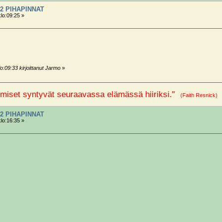
2 PIHAPINNAT
klo:09:25 »
o:09:33 kirjoittanut Jarmo
»
miset syntyvät seuraavassa elämässä hiiriksi."
(Faith Resnick
2 PIHAPINNAT
klo:16:35 »