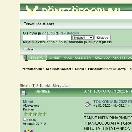
Pönttöf
Tervetuloa
Vieras
Ole hyvä ja
kirjaudu
tai
rekisteröidy
.
Kirjautuaksesi anna tunnus, salasana ja istuntosi pituus
Uutiset:
ETUSIVU
OHJEET
HAKU
KALENTERI
KIRJAUDU
REKISTERÖI
Pönttöfoorumi
>
Keskustelualueet
>
Linnut
>
Pinnalistat
(Valvojat:
Jarmo
,
Par
Sivuja: [
1
]
2
Kaikki
Siirry alas
Kirjoittaja
Aihe: TOUKOKUUN 2022 PIHA
Minni
TOUKOKUUN 2022 P
Aluevalvoja
«
:
01.05.22 - klo:08:14 »
Konkari
TÄNNE NIITÄ PIHAPINN
Poissa
THANKJUUUU AITÄH GRA
Viestejä: 27 710
GIITU TATTISTA DANKON PA