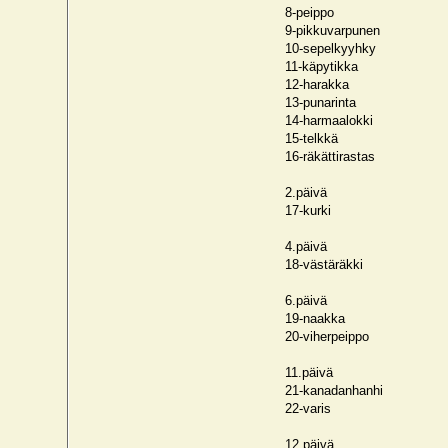
8-peippo
9-pikkuvarpunen
10-sepelkyyhky
11-käpytikka
12-harakka
13-punarinta
14-harmaalokki
15-telkkä
16-räkättirastas
2.päivä
17-kurki
4.päivä
18-västäräkki
6.päivä
19-naakka
20-viherpeippo
11.päivä
21-kanadanhanhi
22-varis
12.päivä