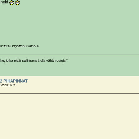
kheid
:08:16 kirjoittanut Minni
»
he, jotka eivät salli itsensä olla vähän outoja.”
2 PIHAPINNAT
klo:20:07 »