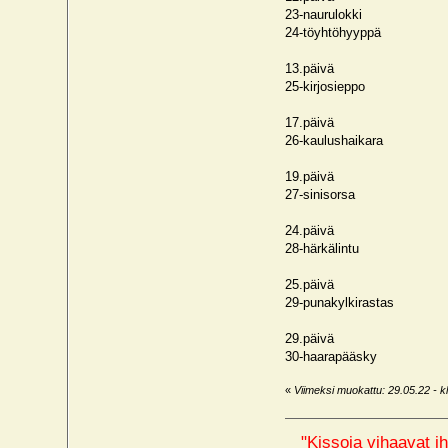
23-naurulokki
24-töyhtöhyyppä
13.päivä
25-kirjosieppo
17.päivä
26-kaulushaikara
19.päivä
27-sinisorsa
24.päivä
28-härkälintu
25.päivä
29-punakylkirastas
29.päivä
30-haarapääsky
«
Viimeksi muokattu: 29.05.22 - kl
"Kissoja vihaavat ih