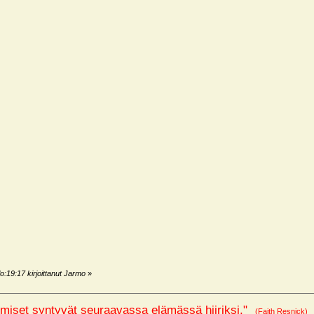
o:19:17 kirjoittanut Jarmo
»
miset syntyvät seuraavassa elämässä hiiriksi."
(Faith Resnick