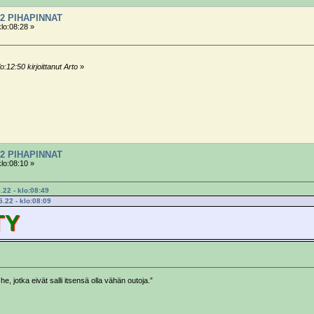
2 PIHAPINNAT
klo:08:28 »
:12:50 kirjoittanut Arto
»
2 PIHAPINNAT
klo:08:10 »
.22 - klo:08:49
5.22 - klo:08:09
TY
he, jotka eivät salli itsensä olla vähän outoja.”