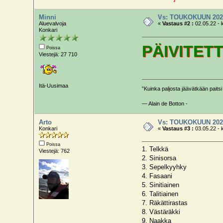
Minni
Vs: TOUKOKUUN 202
Aluevalvoja
«
Vastaus #2 :
02.05.22 - 
Konkari
PÄIVITET
Poissa
Viestejä: 27 710
Itä-Uusimaa
”Kuinka paljosta jäävätkään paitsi 
— Alain de Botton -
Arto
Vs: TOUKOKUUN 202
Konkari
«
Vastaus #3 :
03.05.22 - 
Poissa
1. Telkkä
Viestejä: 762
2. Sinisorsa
3. Sepelkyyhky
4. Fasaani
5. Sinitiainen
6. Talitiainen
7. Räkättirastas
8. Västäräkki
9. Naakka