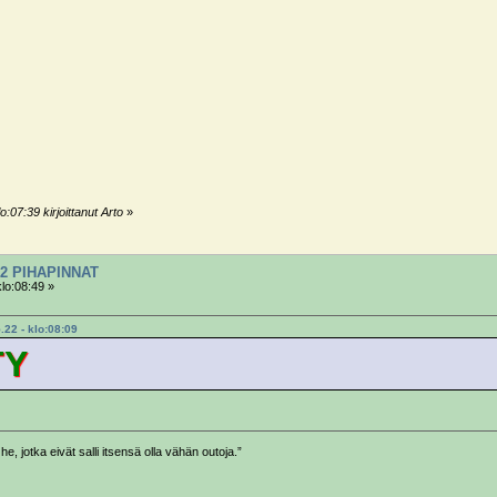
:07:39 kirjoittanut Arto
»
2 PIHAPINNAT
klo:08:49 »
.22 - klo:08:09
TY
he, jotka eivät salli itsensä olla vähän outoja.”