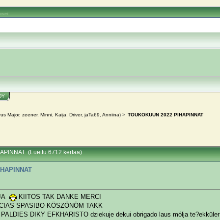
oorumi
DY
us Major
,
zeener
,
Minni
,
Kaija
,
Driver
,
jaTa69
,
Anniina
) >
TOUKOKUUN 2022 PIHAPINNAT
PINNAT (Luettu 6712 kertaa)
IHAPINNAT
OJA
KIITOS TAK DANKE MERCI
CIAS SPASIBO KÖSZÖNÖM TAKK
LDIES DIKY EFKHARISTO dziekuje dekui obrigado laus mólja te?ekküler