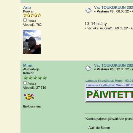
Arto
Vs: TOUKOKUUN 202
Konkari
«
Vastaus #5 :
08.05.22 - 
Poissa
10 -14 lisätty
Viestejä: 762
«
Viimeksi muokattu: 09.05.22 - klo
Minni
Vs: TOUKOKUUN 202
Aluevalvoja
«
Vastaus #6 :
12.05.22 - 
Konkari
Lainaus käyttäjältä: Minni - 03.05
Poissa
Lainaus käyttäjältä: Minni - 02.0
Viestejä: 27 710
PÄIVITET
Itä-Uusimaa
”Kuinka paljosta jäävätkään paitsi 
— Alain de Botton -