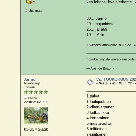
kea leboha hvala erkentelij
Itä-Uusimaa
30....Jarmo
29....pajunkissa
26....jaTa69
19.....Arto
«
Viimeksi muokattu: 04.07.22 - klo
”Kuinka paljosta jäävätkään paitsi 
— Alain de Botton -
Jarmo
Vs: TOUKOKUUN 202
Aluevalvoja
«
Vastaus #1 :
01.05.22 - 
Konkari
1.päivä
Poissa
1-laulujoutsen
Viestejä: 62 691
2-vihervarpunen
3-keltasirkku
4-kottarainen
5-mustarastas
6-talitiainen
Säkylä ** älykäS
7-sinitiainen