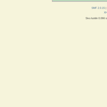
SMF 2.0.15
|
X
Sivu luotiin 0.066