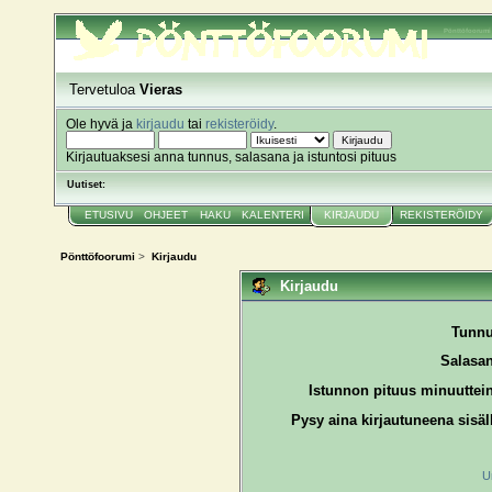
Pönttöfoorumi
Tervetuloa
Vieras
Ole hyvä ja
kirjaudu
tai
rekisteröidy
.
Kirjautuaksesi anna tunnus, salasana ja istuntosi pituus
Uutiset:
ETUSIVU
OHJEET
HAKU
KALENTERI
KIRJAUDU
REKISTERÖIDY
Pönttöfoorumi
>
Kirjaudu
Kirjaudu
Tunnu
Salasan
Istunnon pituus minuuttei
Pysy aina kirjautuneena sisäl
U