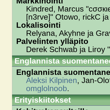
Markkinointi
Kindred, Marcus "cσσкι
[n3rve]" Otowo, rickC j
Lokalisointi
Relyana, Akyhne ja Gr
Palvelinten ylläpito
Derek Schwab ja Liroy 
Englannista suomentane
Englannista suomentane
Aleksi Kilpinen
, Jan-Olo
omglolnoob
.
Erityiskiitokset