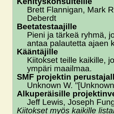
Kehityskonsulteille
Brett Flannigan, Mark 
Deberdt
Beetatestaajille
Pieni ja tärkeä ryhmä, j
antaa palautetta ajaen k
Kääntäjille
Kiitokset teille kaikille
ympäri maailmaa.
SMF projektin perustajalle
Unknown W. "[Unknown]
Alkuperäisille projektinve
Jeff Lewis, Joseph Fun
Kiitokset myös kaikille list