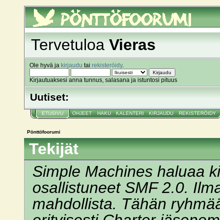
Pönttöfoorumi
Tervetuloa
Vieras
Ole hyvä ja
kirjaudu
tai
rekisteröidy
.
Kirjautuaksesi anna tunnus, salasana ja istuntosi pituus
Uutiset:
ETUSIVU
OHJEET
HAKU
KALENTERI
KIRJAUDU
REKISTERÖIDY
Pönttöfoorumi
Tekijät
Simple Machines haluaa kii
osallistuneet SMF 2.0. Ilman
mahdollista. Tähän ryhmä