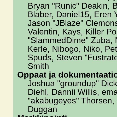
Bryan "Runic" Deakin, 
Blaber, Daniel15, Eren
Jason "JBlaze" Clemons
Valentin, Kays, Killer P
"SlammedDime" Zuba, M
Kerle, Nibogo, Niko, Pet
Spuds, Steven "Fustrate
Smith
Oppaat ja dokumentaati
Joshua "groundup" Dicke
Diehl, Dannii Willis, 
"akabugeyes" Thorsen, J
Duggan