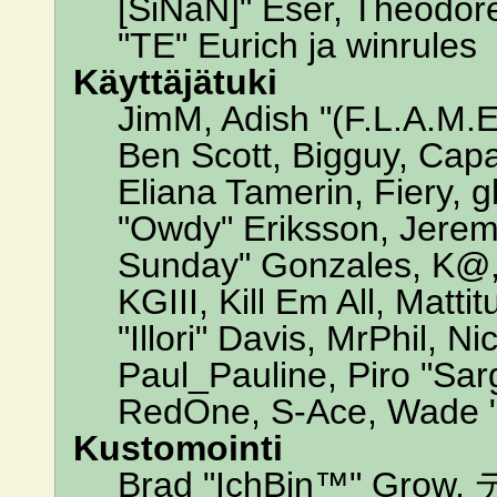
[SiNaN]" Eser, Theodore
"TE" Eurich ja winrules
Käyttäjätuki
JimM, Adish "(F.L.A.M.E.
Ben Scott, Bigguy, Cap
Eliana Tamerin, Fiery, 
"Owdy" Eriksson, Jeremy 
Sunday" Gonzales, K@, 
KGIII, Kill Em All, Matt
"Illori" Davis, MrPhil, N
Paul_Pauline, Piro "Sar
RedOne, S-Ace, Wade "
Kustomointi
Brad "IchBin™" Grow, 