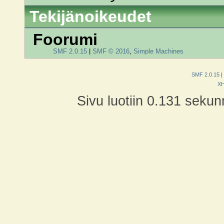
Tekijänoikeudet
Foorumi
SMF 2.0.15
|
SMF © 2016
,
Simple Machines
SMF 2.0.15
|
X
Sivu luotiin 0.131 sekun