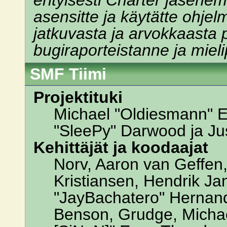
erityisesti Charter jäsenemm
asensitte ja käytätte ohje
jatkuvasta ja arvokkaasta 
bugiraporteistanne ja mieli
SMF Tiimi
Projektituki
Michael "Oldiesmann" 
"SleePy" Darwood ja Jus
Kehittäjät ja koodaajat
Norv, Aaron van Geffen,
Kristiansen, Hendrik Ja
"JayBachatero" Hernand
Benson, Grudge, Michael