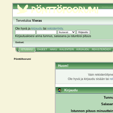
Pönttöfoorumi
Tervetuloa
Vieras
Ole hyvä ja
kirjaudu
tai
rekisteröidy
.
Kirjautuaksesi anna tunnus, salasana ja istuntosi pituus
Uutiset:
ETUSIVU
OHJEET
HAKU
KALENTERI
KIRJAUDU
REKISTERÖIDY
Pönttöfoorumi
Huom!
Vain rekisteröityn
Ole hyvä ja kirjaudu sisään tai
re
Kirjaudu
Tunnu
Salasan
Istunnon pituus minuuttei