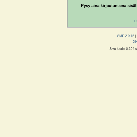
Pysy aina kirjautuneena sisäl
U
SMF 2.0.15
|
X
Sivu luotiin 0.194