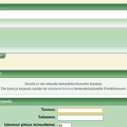
oorumi
DY
!
Sinulla ei ole oikeutta tarkastella foorumin tilastoja.
Ole hyvä ja kirjaudu sisään tai
rekisteröi tunnus
keskustelualueelle Pönttöfoorumi.
irjaudu
Tunnus:
Salasana:
Istunnon pituus minuutteina: