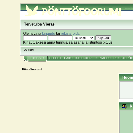
Pönttöf
Tervetuloa
Vieras
Ole hyvä ja
kirjaudu
tai
rekisteröidy
.
Kirjautuaksesi anna tunnus, salasana ja istuntosi pituus
Uutiset:
ETUSIVU
OHJEET
HAKU
KALENTERI
KIRJAUDU
REKISTERÖI
Pönttöfoorumi
Huom
K