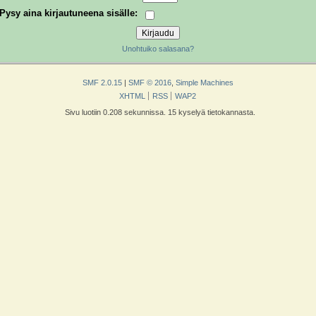
Pysy aina kirjautuneena sisälle:
Unohtuiko salasana?
SMF 2.0.15
|
SMF © 2016
,
Simple Machines
XHTML
RSS
WAP2
Sivu luotiin 0.208 sekunnissa. 15 kyselyä tietokannasta.