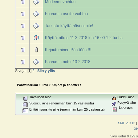
Modeemi vaihtuu
Foorumin osoite vaihtuu
Tarkista käyttämäsi osoite!
Käyttökatkos 11.3.2018 klo 16:00 1-2 tuntia
Kirjautuminen Pönttöön !!!
Foorumi kaatui 13.2.2018
Sivuja: [
1
]
2
Siirry ylös
Pönttöfoorumi
>
Info
>
Ohjeet ja tiedotteet
Tavallinen aihe
Lukittu aihe
Pysyvä aihe
Suosittu aihe (enemmän kuin 15 vastausta)
Äänestys
Erittäin suosittu aihe (enemmän kuin 25 vastausta)
SMF 2.0.15
|
X
Sivu luotiin 0.129