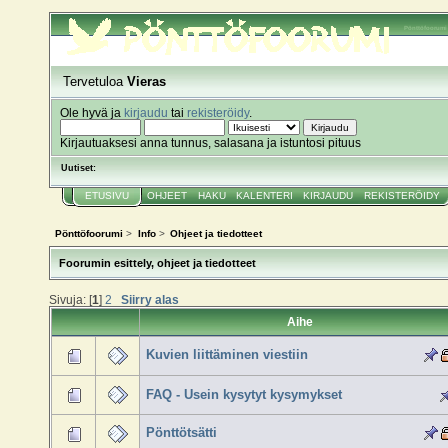
Pönttöfoorumi
Tervetuloa
Vieras
Ole hyvä ja
kirjaudu
tai
rekisteröidy
.
Kirjautuaksesi anna tunnus, salasana ja istuntosi pituus
Uutiset:
ETUSIVU
OHJEET
HAKU
KALENTERI
KIRJAUDU
REKISTERÖIDY
Pönttöfoorumi
>
Info
>
Ohjeet ja tiedotteet
Foorumin esittely, ohjeet ja tiedotteet
Sivuja: [
1
]
2
Siirry alas
Aihe
Kuvien liittäminen viestiin
FAQ - Usein kysytyt kysymykset
Pönttötsätti