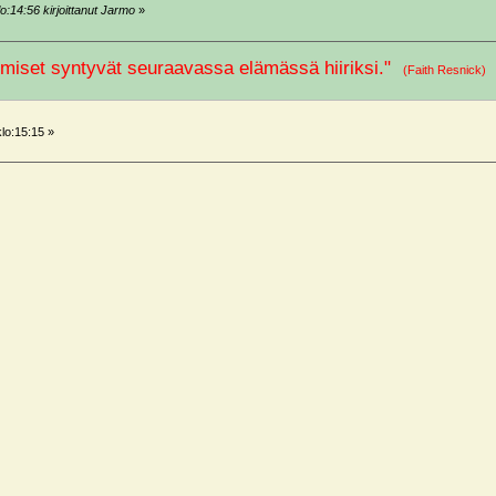
o:14:56 kirjoittanut Jarmo
»
miset syntyvät seuraavassa elämässä hiiriksi."
(Faith Resnick
8
klo:15:15 »