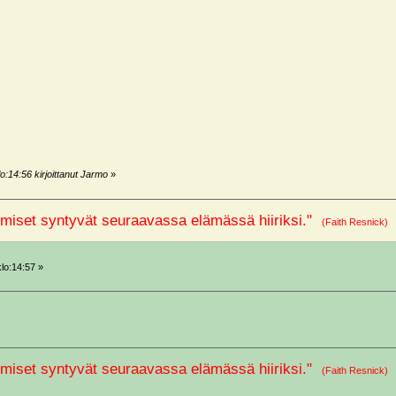
o:14:56 kirjoittanut Jarmo
»
miset syntyvät seuraavassa elämässä hiiriksi."
(Faith Resnick
8
klo:14:57 »
miset syntyvät seuraavassa elämässä hiiriksi."
(Faith Resnick