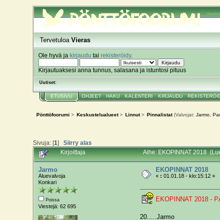
Pönttöf
Tervetuloa
Vieras
Ole hyvä ja
kirjaudu
tai
rekisteröidy
.
Kirjautuaksesi anna tunnus, salasana ja istuntosi pituus
Uutiset:
ETUSIVU
OHJEET
HAKU
KALENTERI
KIRJAUDU
REKISTERÖI
Pönttöfoorumi
>
Keskustelualueet
>
Linnut
>
Pinnalistat
(Valvojat:
Jarmo
,
Par
Sivuja: [
1
]
Siirry alas
Kirjoittaja
Aihe: EKOPINNAT 2018 (Luet
Jarmo
EKOPINNAT 2018
Aluevalvoja
«
:
01.01.18 - klo:15:12 »
Konkari
EKOPINNAT 2018 - P
Poissa
Viestejä: 62 695
20.....Jarmo