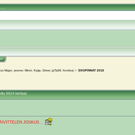
oorumi
DY
us Major
,
zeener
,
Minni
,
Kaija
,
Driver
,
jaTa69
,
Anniina
) >
EKOPINNAT 2018
tu 6924 kertaa)
ÄIVITTELEN JOSKUS...