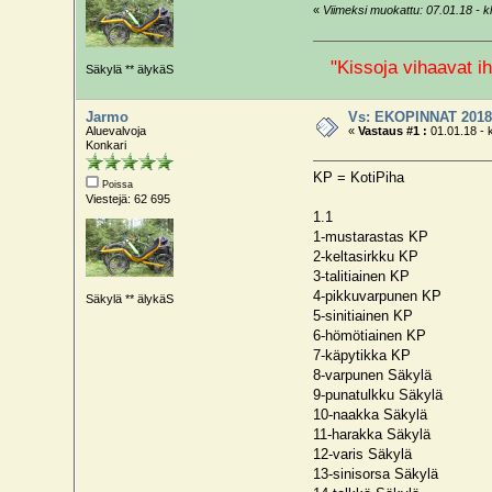
«
Viimeksi muokattu: 07.01.18 - kl
"Kissoja vihaavat ih
Säkylä ** älykäS
Jarmo
Vs: EKOPINNAT 201
Aluevalvoja
«
Vastaus #1 :
01.01.18 - 
Konkari
KP = KotiPiha
Poissa
Viestejä: 62 695
1.1
1-mustarastas KP
2-keltasirkku KP
3-talitiainen KP
4-pikkuvarpunen KP
Säkylä ** älykäS
5-sinitiainen KP
6-hömötiainen KP
7-käpytikka KP
8-varpunen Säkylä
9-punatulkku Säkylä
10-naakka Säkylä
11-harakka Säkylä
12-varis Säkylä
13-sinisorsa Säkylä