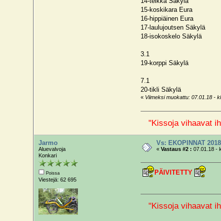
14-telkkä Säkylä
15-koskikara Eura
16-hippiäinen Eura
17-laulujoutsen Säkylä
18-isokoskelo Säkylä
3.1
19-korppi Säkylä
7.1
20-tikli Säkylä
«
Viimeksi muokattu: 07.01.18 - kl
"Kissoja vihaavat ih
Jarmo
Vs: EKOPINNAT 201
Aluevalvoja
«
Vastaus #2 :
07.01.18 - 
Konkari
PÄIVITETTY
Poissa
Viestejä: 62 695
"Kissoja vihaavat ih