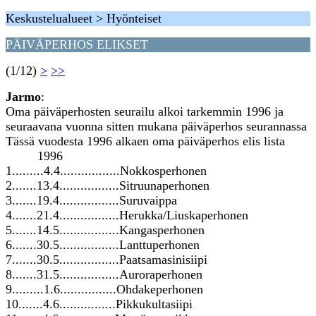
Keskustelualueet > Hyönteiset
PÄIVÄPERHOS ELIKSET
(1/12)
>
>>
Jarmo
:
Oma päiväperhosten seurailu alkoi tarkemmin 1996 ja
seuraavana vuonna sitten mukana päiväperhos seurannassa
Tässä vuodesta 1996 alkaen oma päiväperhos elis lista
1996
1.........4.4.................Nokkosperhonen
2.......13.4.................Sitruunaperhonen
3.......19.4.................Suruvaippa
4.......21.4.................Herukka/Liuskaperhonen
5.......14.5.................Kangasperhonen
6.......30.5.................Lanttuperhonen
7.......30.5.................Paatsamasinisiipi
8.......31.5.................Auroraperhonen
9.........1.6................Ohdakeperhonen
10.......4.6................Pikkukultasiipi