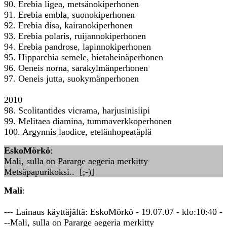
90. Erebia ligea, metsänokiperhonen
91. Erebia embla, suonokiperhonen
92. Erebia disa, kairanokiperhonen
93. Erebia polaris, ruijannokiperhonen
94. Erebia pandrose, lapinnokiperhonen
95. Hipparchia semele, hietaheinäperhonen
96. Oeneis norna, sarakylmänperhonen
97. Oeneis jutta, suokymänperhonen
2010
98. Scolitantides vicrama, harjusinisiipi
99. Melitaea diamina, tummaverkkoperhonen
100. Argynnis laodice, etelänhopeatäplä
EskoMörkö
:
Mali, sulla on Pararge aegeria merkitty
Metsäpapurikoksi.. [;-)]
Mali
:
--- Lainaus käyttäjältä: EskoMörkö - 19.07.07 - klo:10:40 -
--Mali, sulla on Pararge aegeria merkitty