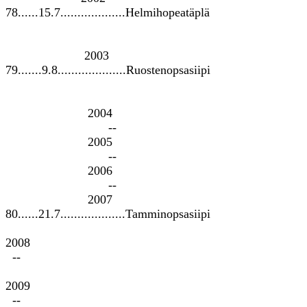
78......15.7...................Helmihopeatäplä
2003
79.......9.8....................Ruostenopsasiipi
2004
--
2005
--
2006
--
2007
80......21.7...................Tamminopsasiipi
2008
--
2009
--