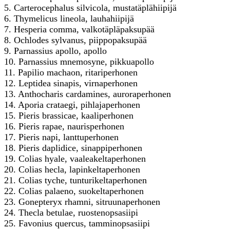
5. Carterocephalus silvicola, mustatäplähiipijä
6. Thymelicus lineola, lauhahiipijä
7. Hesperia comma, valkotäpläpaksupää
8. Ochlodes sylvanus, piippopaksupää
9. Parnassius apollo, apollo
10. Parnassius mnemosyne, pikkuapollo
11. Papilio machaon, ritariperhonen
12. Leptidea sinapis, virnaperhonen
13. Anthocharis cardamines, auroraperhonen
14. Aporia crataegi, pihlajaperhonen
15. Pieris brassicae, kaaliperhonen
16. Pieris rapae, naurisperhonen
17. Pieris napi, lanttuperhonen
18. Pieris daplidice, sinappiperhonen
19. Colias hyale, vaaleakeltaperhonen
20. Colias hecla, lapinkeltaperhonen
21. Colias tyche, tunturikeltaperhonen
22. Colias palaeno, suokeltaperhonen
23. Gonepteryx rhamni, sitruunaperhonen
24. Thecla betulae, ruostenopsasiipi
25. Favonius quercus, tamminopsasiipi