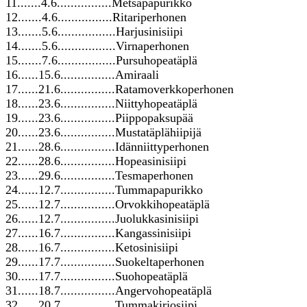
11.......4.6................Metsäpapurikko
12.......4.6................Ritariperhonen
13.......5.6.................Harjusinisiipi
14.......5.6.................Virnaperhonen
15.......7.6.................Pursuhopeatäplä
16......15.6................Amiraali
17......21.6................Ratamoverkkoperhonen
18......23.6................Niittyhopeatäplä
19......23.6................Piippopaksupää
20......23.6................Mustatäplähiipijä
21......28.6................Idänniittyperhonen
22......28.6................Hopeasinisiipi
23......29.6................Tesmaperhonen
24......12.7................Tummapapurikko
25......12.7................Orvokkihopeatäplä
26......12.7................Juolukkasinisiipi
27......16.7................Kangassinisiipi
28......16.7................Ketosinisiipi
29......17.7................Suokeltaperhonen
30......17.7................Suohopeatäplä
31......18.7................Angervohopeatäplä
32......20.7................Tummakirjosiipi