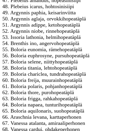
47. Plebeius amandus, hopeasinisiipi
48. Plebeius icarus, hohtosinisiipi
49. Argynnis paphia, keisarinviitta
50. Argynnis aglaja, orvokkihopeatäplä
51. Argynnis adippe, ketohopeatäplä
52. Argynnis niobe, rinnehopeatäplä
53. Issoria lathonia, helmihopeatäplä
54. Brenthis ino, angervohopeatäplä
55. Boloria eunomia, rämehopeatäplä
56. Boloria euphrosyne, pursuhopeatäplä
57. Boloria selene, niittyhopeatäplä
58. Boloria titania, lehtohopeatäplä
59. Boloria chariclea, tundrahopeatäplä
60. Boloria freija, muurainhopeatäplä
61. Boloria polaris, pohjanhopeatäplä
62. Boloria thore, purohopeatäplä
63. Boloria frigga, rahkahopeatäplä
64. Boloria napaea, tunturihopeatäplä
65. Boloria aquilonaris, suohopeatäplä
66. Araschnia levana, karttaperhonen
67. Vanessa atalanta, amiraaliperhonen
68. Vanessa cardui, ohdakeperhonen