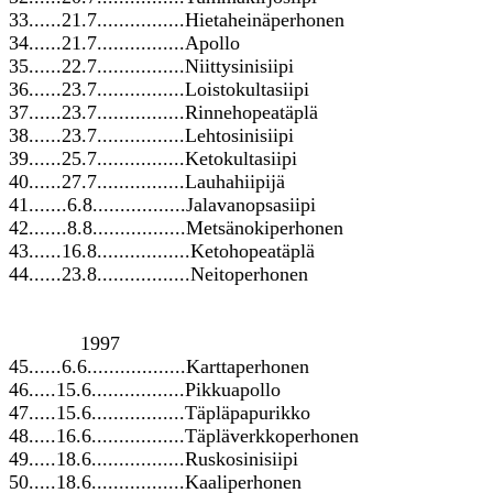
33......21.7................Hietaheinäperhonen
34......21.7................Apollo
35......22.7................Niittysinisiipi
36......23.7................Loistokultasiipi
37......23.7................Rinnehopeatäplä
38......23.7................Lehtosinisiipi
39......25.7................Ketokultasiipi
40......27.7................Lauhahiipijä
41.......6.8.................Jalavanopsasiipi
42.......8.8.................Metsänokiperhonen
43......16.8.................Ketohopeatäplä
44......23.8.................Neitoperhonen
1997
45......6.6..................Karttaperhonen
46.....15.6.................Pikkuapollo
47.....15.6.................Täpläpapurikko
48.....16.6.................Täpläverkkoperhonen
49.....18.6.................Ruskosinisiipi
50.....18.6.................Kaaliperhonen