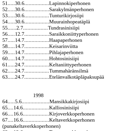
51.....30.6.................Lapinnokiperhonen
52.....30.6.................Sarakylmänperhonen
53.....30.6.................Tunturikirjosiipi
54.....30.6.................Muurainhopeatäplä
55......2.7.................Tundrasinisiipi
56.....12.7.................Saraikkoniittyperhonen
57.....14.7.................Haapaperhonen
58.....14.7.................Keisarinviitta
59.....14.7.................Pihlajaperhonen
60.....14.7.................Hohtosinisiipi
61.....24.7.................Keltaniittyperhonen
62.....24.7.................Tummahäränsilmä
63.....24.7.................Etelänvalkotäpläpaksupää
1998
64.....5.6...................Mansikkakirjosiipi
65....14.6..................Kalliosinisiipi
66....16.6..................Kirjoverkkoperhonen
67....16.6..................Keltaverkkoperhonen
(punakeltaverkkoperhonen)