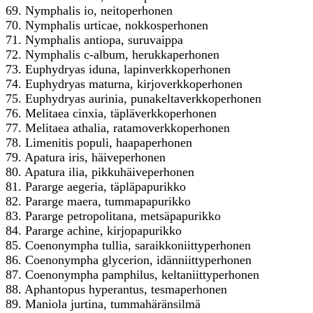
69. Nymphalis io, neitoperhonen
70. Nymphalis urticae, nokkosperhonen
71. Nymphalis antiopa, suruvaippa
72. Nymphalis c-album, herukkaperhonen
73. Euphydryas iduna, lapinverkkoperhonen
74. Euphydryas maturna, kirjoverkkoperhonen
75. Euphydryas aurinia, punakeltaverkkoperhonen
76. Melitaea cinxia, täpläverkkoperhonen
77. Melitaea athalia, ratamoverkkoperhonen
78. Limenitis populi, haapaperhonen
79. Apatura iris, häiveperhonen
80. Apatura ilia, pikkuhäiveperhonen
81. Pararge aegeria, täpläpapurikko
82. Pararge maera, tummapapurikko
83. Pararge petropolitana, metsäpapurikko
84. Pararge achine, kirjopapurikko
85. Coenonympha tullia, saraikkoniittyperhonen
86. Coenonympha glycerion, idänniittyperhonen
87. Coenonympha pamphilus, keltaniittyperhonen
88. Aphantopus hyperantus, tesmaperhonen
89. Maniola jurtina, tummahäränsilmä