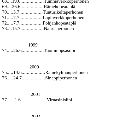
68....19.6..................Tummaverkkoperhonen
69....26.6..................Rämehopeatäplä
70.....3.7..................Tunturikeltaperhonen
71.....7.7..................Lapinverkkoperhonen
72.....7.7..................Pohjanhopeatäplä
73....15.7..................Naurisperhonen
1999
74.....26.6.................Tuominopsasiipi
2000
75.....14.6..................Rämekylmänperhonen
76.....24.7..................Sinappiperhonen
2001
77......1.6....................Virnasinisiipi
2002