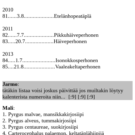
2010
81......3.8....................Etelänhopeatäplä
2011
82......7.7....................Pikkuhäiveperhonen
83.....20.7...................Häiveperhonen
2013
84.....1.7......................Isonokkosperhonen
85....21.8.....................Vaaleakeltaperhonen
Jarmo
:
tätäkin listaa voisi joskus päivittää jos muiltakin löytyy
kalenterista numeroita niin... [:9] [:9] [:9]
Mali
:
1. Pyrgus malvae, mansikkakirjosiipi
2. Pyrgus alveus, tummakirjosiipi
3. Pyrgus centaureae, suokirjosiipi
4. Carterocephalus palaemon, keltatäplähiipijä