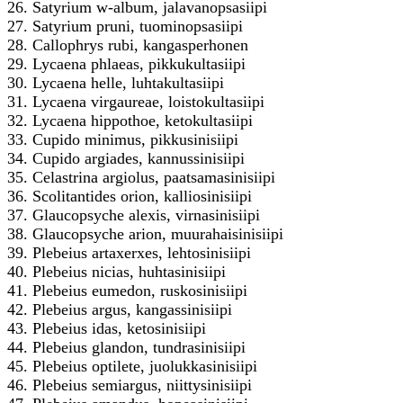
26. Satyrium w-album, jalavanopsasiipi
27. Satyrium pruni, tuominopsasiipi
28. Callophrys rubi, kangasperhonen
29. Lycaena phlaeas, pikkukultasiipi
30. Lycaena helle, luhtakultasiipi
31. Lycaena virgaureae, loistokultasiipi
32. Lycaena hippothoe, ketokultasiipi
33. Cupido minimus, pikkusinisiipi
34. Cupido argiades, kannussinisiipi
35. Celastrina argiolus, paatsamasinisiipi
36. Scolitantides orion, kalliosinisiipi
37. Glaucopsyche alexis, virnasinisiipi
38. Glaucopsyche arion, muurahaisinisiipi
39. Plebeius artaxerxes, lehtosinisiipi
40. Plebeius nicias, huhtasinisiipi
41. Plebeius eumedon, ruskosinisiipi
42. Plebeius argus, kangassinisiipi
43. Plebeius idas, ketosinisiipi
44. Plebeius glandon, tundrasinisiipi
45. Plebeius optilete, juolukkasinisiipi
46. Plebeius semiargus, niittysinisiipi