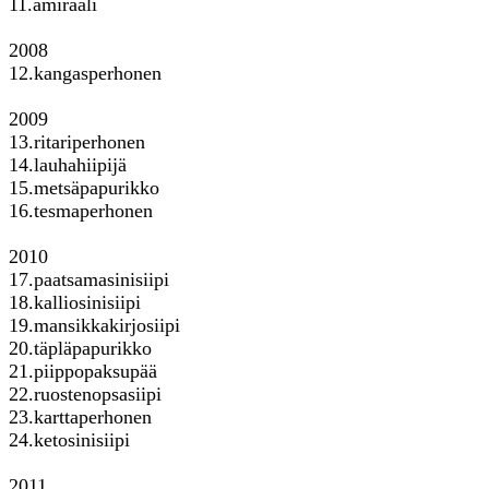
11.amiraali
2008
12.kangasperhonen
2009
13.ritariperhonen
14.lauhahiipijä
15.metsäpapurikko
16.tesmaperhonen
2010
17.paatsamasinisiipi
18.kalliosinisiipi
19.mansikkakirjosiipi
20.täpläpapurikko
21.piippopaksupää
22.ruostenopsasiipi
23.karttaperhonen
24.ketosinisiipi
2011