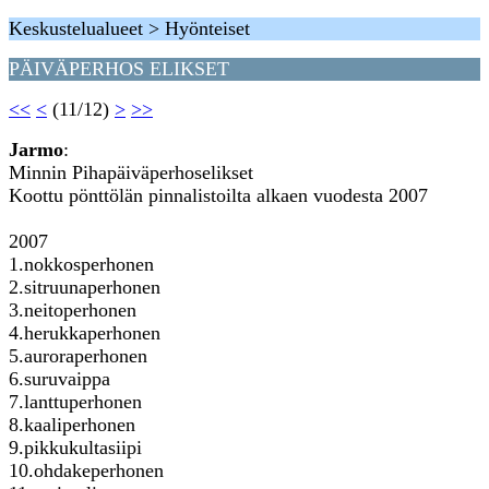
Keskustelualueet > Hyönteiset
PÄIVÄPERHOS ELIKSET
<<
<
(11/12)
>
>>
Jarmo
:
Minnin Pihapäiväperhoselikset
Koottu pönttölän pinnalistoilta alkaen vuodesta 2007
2007
1.nokkosperhonen
2.sitruunaperhonen
3.neitoperhonen
4.herukkaperhonen
5.auroraperhonen
6.suruvaippa
7.lanttuperhonen
8.kaaliperhonen
9.pikkukultasiipi
10.ohdakeperhonen