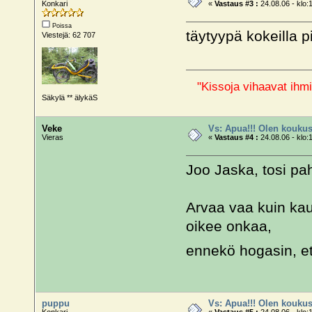
Konkari
«
Vastaus #3 :
24.08.06 - klo:
Poissa
täytyypä kokeilla p
Viestejä: 62 707
"Kissoja vihaavat ihmi
Säkylä ** älykäS
Veke
Vs: Apua!!! Olen koukus
Vieras
«
Vastaus #4 :
24.08.06 - klo:
Joo Jaska, tosi pah
Arvaa vaa kuin kaua
oikee onkaa,
ennekö hogasin, et
puppu
Vs: Apua!!! Olen koukus
Konkari
«
Vastaus #5 :
24.08.06 - klo: