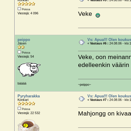
Poissa
Veke
Viestejä: 4 096
peippo
Vs: Apua!!! Olen koukus
Jäsen
«
Vastaus #6 :
24.08.06 - klo:
Poissa
Veke, oon meinannu
Viestejä: 54
edelleenkin vääri
bääää
~peippo~
Pyryharakka
Vs: Apua!!! Olen koukus
Konkari
«
Vastaus #7 :
24.08.06 - klo:
Poissa
Mahjongg on kivaa,
Viestejä: 22 532