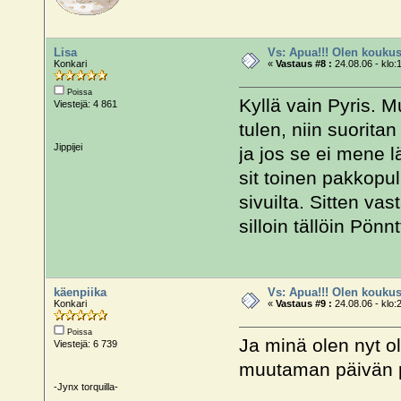
Lisa
Vs: Apua!!! Olen koukus
Konkari
«
Vastaus #8 :
24.08.06 - klo:
Poissa
Kyllä vain Pyris. M
Viestejä: 4 861
tulen, niin suorit
Jippijei
ja jos se ei mene l
sit toinen pakkopull
sivuilta. Sitten va
silloin tällöin Pön
käenpiika
Vs: Apua!!! Olen koukus
Konkari
«
Vastaus #9 :
24.08.06 - klo:
Poissa
Ja minä olen nyt o
Viestejä: 6 739
muutaman päivän p
-Jynx torquilla-