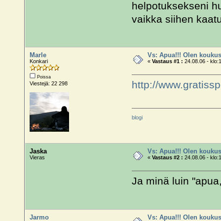
helpotuksekseni huo
vaikka siihen kaat
Marle
Vs: Apua!!! Olen koukus
Konkari
«
Vastaus #1 :
24.08.06 - klo:
Poissa
http://www.gratiss
Viestejä: 22 298
blogi
Jaska
Vs: Apua!!! Olen koukus
Vieras
«
Vastaus #2 :
24.08.06 - klo:
Ja minä luin "apua
Jarmo
Vs: Apua!!! Olen koukus