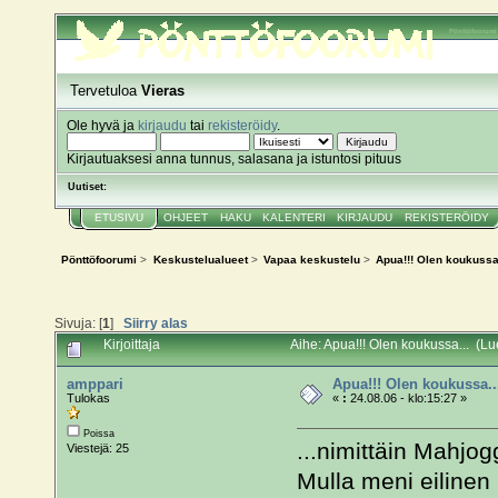
Pönttöfoorumi
Tervetuloa
Vieras
Ole hyvä ja
kirjaudu
tai
rekisteröidy
.
Kirjautuaksesi anna tunnus, salasana ja istuntosi pituus
Uutiset:
ETUSIVU
OHJEET
HAKU
KALENTERI
KIRJAUDU
REKISTERÖIDY
Pönttöfoorumi
>
Keskustelualueet
>
Vapaa keskustelu
>
Apua!!! Olen koukussa.
Sivuja: [
1
]
Siirry alas
Kirjoittaja
Aihe: Apua!!! Olen koukussa... (Lu
amppari
Apua!!! Olen koukussa..
Tulokas
«
:
24.08.06 - klo:15:27 »
Poissa
...nimittäin Mahjog
Viestejä: 25
Mulla meni eilinen 