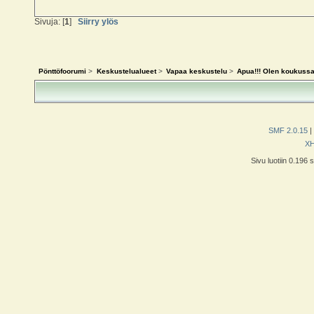
Sivuja: [
1
]
Siirry ylös
Pönttöfoorumi
>
Keskustelualueet
>
Vapaa keskustelu
>
Apua!!! Olen koukussa.
SMF 2.0.15
|
X
Sivu luotiin 0.196