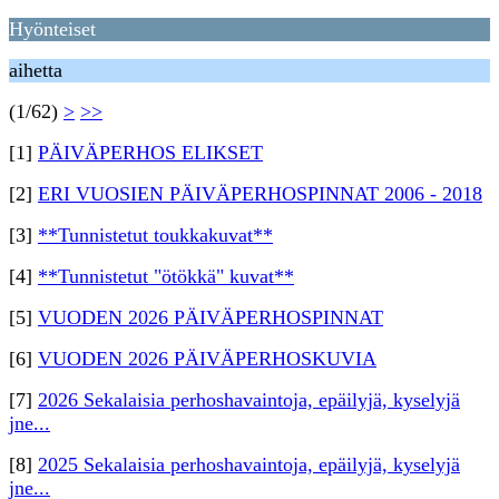
Hyönteiset
aihetta
(1/62)
>
>>
[1]
PÄIVÄPERHOS ELIKSET
[2]
ERI VUOSIEN PÄIVÄPERHOSPINNAT 2006 - 2018
[3]
**Tunnistetut toukkakuvat**
[4]
**Tunnistetut "ötökkä" kuvat**
[5]
VUODEN 2026 PÄIVÄPERHOSPINNAT
[6]
VUODEN 2026 PÄIVÄPERHOSKUVIA
[7]
2026 Sekalaisia perhoshavaintoja, epäilyjä, kyselyjä
jne...
[8]
2025 Sekalaisia perhoshavaintoja, epäilyjä, kyselyjä
jne...