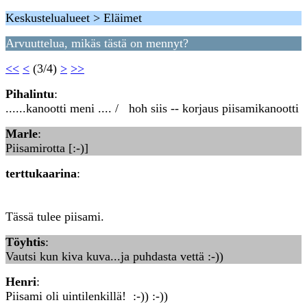
Keskustelualueet > Eläimet
Arvuuttelua, mikäs tästä on mennyt?
<<
<
(3/4)
>
>>
Pihalintu
:
......kanootti meni .... / hoh siis -- korjaus piisamikanootti
Marle
:
Piisamirotta [:-)]
terttukaarina
:
Tässä tulee piisami.
Töyhtis
:
Vautsi kun kiva kuva...ja puhdasta vettä :-))
Henri
:
Piisami oli uintilenkillä! :-)) :-))