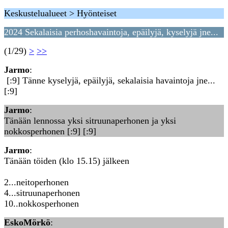
Keskustelualueet > Hyönteiset
2024 Sekalaisia perhoshavaintoja, epäilyjä, kyselyjä jne...
(1/29)
>
>>
Jarmo
:
[:9] Tänne kyselyjä, epäilyjä, sekalaisia havaintoja jne...
[:9]
Jarmo
:
Tänään lennossa yksi sitruunaperhonen ja yksi
nokkosperhonen [:9] [:9]
Jarmo
:
Tänään töiden (klo 15.15) jälkeen
2...neitoperhonen
4...sitruunaperhonen
10..nokkosperhonen
EskoMörkö
: