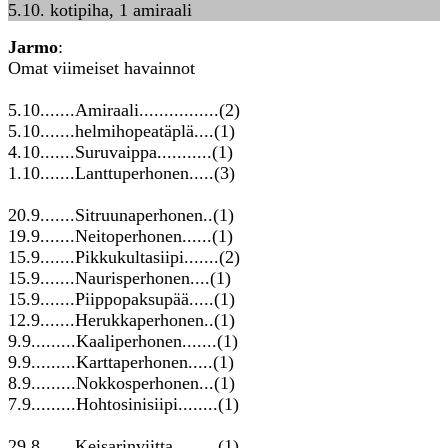
5.10. kotipiha, 1 amiraali
Jarmo
:
Omat viimeiset havainnot
5.10.......Amiraali................(2)
5.10.......helmihopeatäplä....(1)
4.10.......Suruvaippa...........(1)
1.10.......Lanttuperhonen.....(3)
20.9.......Sitruunaperhonen..(1)
19.9.......Neitoperhonen......(1)
15.9.......Pikkukultasiipi.......(2)
15.9.......Naurisperhonen....(1)
15.9.......Piippopaksupää.....(1)
12.9.......Herukkaperhonen..(1)
9.9.........Kaaliperhonen.......(1)
9.9.........Karttaperhonen.....(1)
8.9.........Nokkosperhonen...(1)
7.9.........Hohtosinisiipi........(1)
29.8.......Keisarinviitta.........(1)