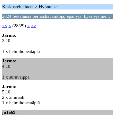
Keskustelualueet > Hyönteiset
2024 Sekalaisia perhoshavaintoja, epäilyjä, kyselyjä jne...
<<
<
(28/29)
>
>>
Jarmo
:
3.10
1 x helmihopeatäplä
Jarmo
:
4.10
1 x suruvaippa
Jarmo
:
5.10
2 x amiraali
1 x helmihopeatäplä
jaTa69
: