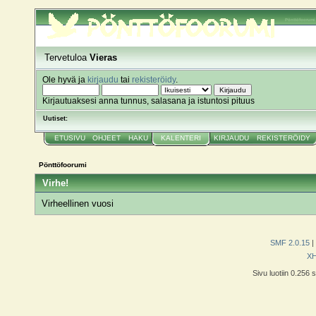
Pönttöfoorumi
Tervetuloa
Vieras
Ole hyvä ja
kirjaudu
tai
rekisteröidy
.
Kirjautuaksesi anna tunnus, salasana ja istuntosi pituus
Uutiset:
ETUSIVU
OHJEET
HAKU
KALENTERI
KIRJAUDU
REKISTERÖIDY
Pönttöfoorumi
Virhe!
Virheellinen vuosi
SMF 2.0.15
|
X
Sivu luotiin 0.256