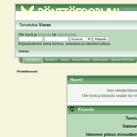
Pönttöfoorumi
Tervetuloa
Vieras
Ole hyvä ja
kirjaudu
tai
rekisteröidy
.
Kirjautuaksesi anna tunnus, salasana ja istuntosi pituus
Uutiset:
ETUSIVU
OHJEET
HAKU
KALENTERI
KIRJAUDU
REKISTERÖIDY
Pönttöfoorumi
Huom!
Vain rekisteröityn
Ole hyvä ja kirjaudu sisään tai
re
Kirjaudu
Tunnu
Salasan
Istunnon pituus minuuttei