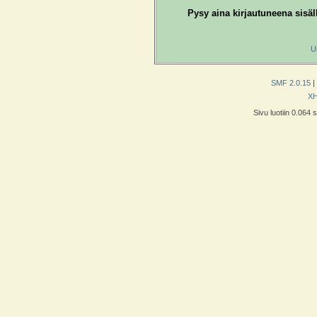
Pysy aina kirjautuneena sisäl
U
SMF 2.0.15
|
X
Sivu luotiin 0.064