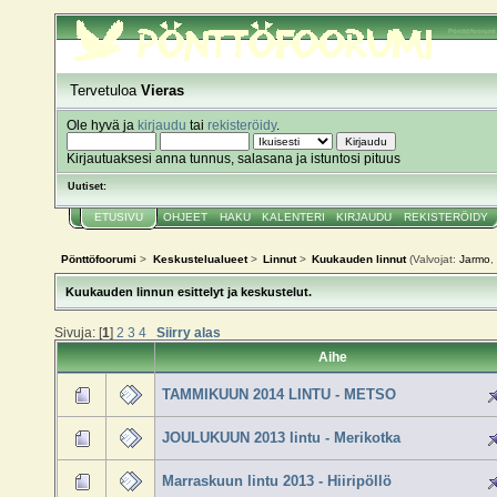
Pönttöfoorumi
Tervetuloa
Vieras
Ole hyvä ja
kirjaudu
tai
rekisteröidy
.
Kirjautuaksesi anna tunnus, salasana ja istuntosi pituus
Uutiset:
ETUSIVU
OHJEET
HAKU
KALENTERI
KIRJAUDU
REKISTERÖIDY
Pönttöfoorumi
>
Keskustelualueet
>
Linnut
>
Kuukauden linnut
(Valvojat:
Jarmo
,
Kuukauden linnun esittelyt ja keskustelut.
Sivuja: [
1
]
2
3
4
Siirry alas
Aihe
TAMMIKUUN 2014 LINTU - METSO
JOULUKUUN 2013 lintu - Merikotka
Marraskuun lintu 2013 - Hiiripöllö