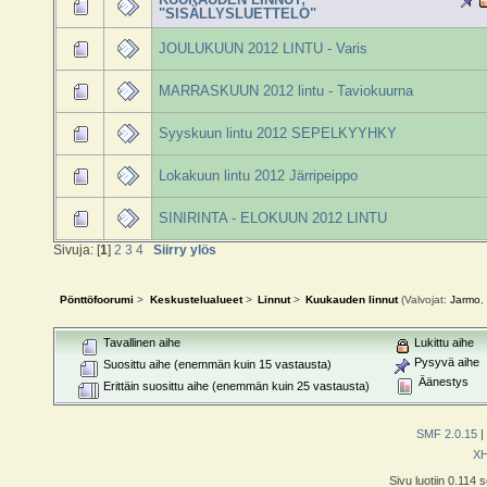
"SISÄLLYSLUETTELO"
JOULUKUUN 2012 LINTU - Varis
MARRASKUUN 2012 lintu - Taviokuurna
Syyskuun lintu 2012 SEPELKYYHKY
Lokakuun lintu 2012 Järripeippo
SINIRINTA - ELOKUUN 2012 LINTU
Sivuja: [
1
]
2
3
4
Siirry ylös
Pönttöfoorumi
>
Keskustelualueet
>
Linnut
>
Kuukauden linnut
(Valvojat:
Jarmo
,
Tavallinen aihe
Lukittu aihe
Pysyvä aihe
Suosittu aihe (enemmän kuin 15 vastausta)
Äänestys
Erittäin suosittu aihe (enemmän kuin 25 vastausta)
SMF 2.0.15
|
X
Sivu luotiin 0.114