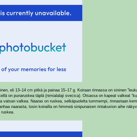
inen, eli 13–14 cm pitkä ja painaa 15–17 g. Koiraan rinnassa on sininen ”leuk
kellä on punaruskea täplä (nimialalaji svecica). Otsassa on kapeat valkeat ”
a vatsan valkea. Naaras on ruskea, selkäpuolelta tummempi, rinnastaan kerman
vanhaa naarasta, tosin koirailla on himmeä sinipunaisen rintakuvion aihe näk
n ruskea.