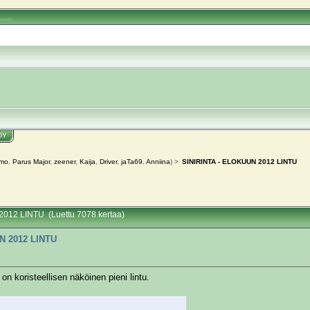
oorumi
DY
rmo
,
Parus Major
,
zeener
,
Kaija
,
Driver
,
jaTa69
,
Anniina
) >
SINIRINTA - ELOKUUN 2012 LINTU
012 LINTU (Luettu 7078 kertaa)
N 2012 LINTU
) on koristeellisen näköinen pieni lintu.