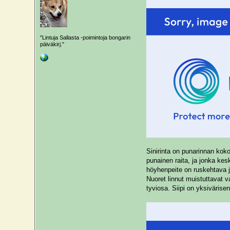
"Lintuja Sallasta -poimintoja bongarin
päiväkirj."
Sinirinta on punarinnan koko
punainen raita, ja jonka kes
höyhenpeite on ruskehtava j
Nuoret linnut muistuttavat 
tyviosa. Siipi on yksivärise