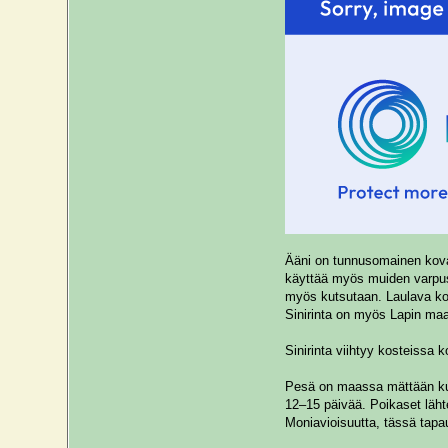
Ääni on tunnusomainen kova 
käyttää myös muiden varpusli
myös kutsutaan. Laulava koir
Sinirinta on myös Lapin maa
Sinirinta viihtyy kosteissa
Pesä on maassa mättään kup
12–15 päivää. Poikaset läht
Moniavioisuutta, tässä tapa