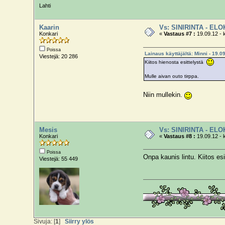
Lahti
Kaarin
Vs: SINIRINTA - EL
Konkari
«
Vastaus #7 :
19.09.12 - 
Poissa
Lainaus käyttäjältä: Minni - 19.09
Viestejä: 20 286
Kiitos hienosta esittelystä
Mulle aivan outo tirppa.
Niin mullekin.
Mesis
Vs: SINIRINTA - EL
Konkari
«
Vastaus #8 :
19.09.12 - 
Poissa
Onpa kaunis lintu. Kiitos es
Viestejä: 55 449
Sivuja: [
1
]
Siirry ylös