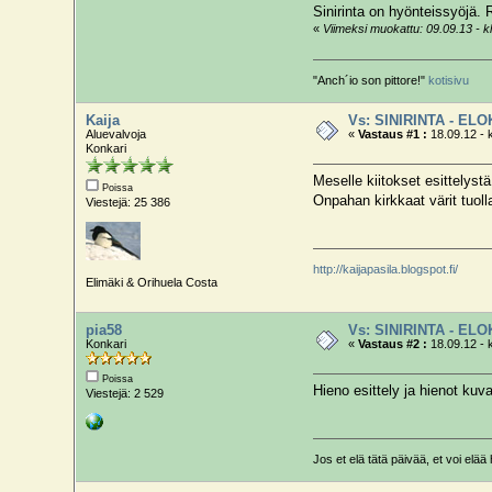
Sinirinta on hyönteissyöjä.
«
Viimeksi muokattu: 09.09.13 - klo
"Anch´io son pittore!"
kotisivu
Kaija
Vs: SINIRINTA - EL
Aluevalvoja
«
Vastaus #1 :
18.09.12 - 
Konkari
Meselle kiitokset esittelyst
Poissa
Onpahan kirkkaat värit tuoll
Viestejä: 25 386
http://kaijapasila.blogspot.fi/
Elimäki & Orihuela Costa
pia58
Vs: SINIRINTA - EL
Konkari
«
Vastaus #2 :
18.09.12 - 
Poissa
Hieno esittely ja hienot kuv
Viestejä: 2 529
Jos et elä tätä päivää, et voi elä