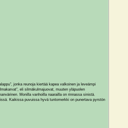
alappu”, jonka reunoja kiertää kapea valkoinen ja leveämpi
kulmakarvat”, eli silmäkulmajuovat, muuten yläpuolen
värinen. Monilla vanhoilla naarailla on rinnassa sinistä.
yvissä. Kaikissa puvuissa hyvä tuntomerkki on punertava pyrstön