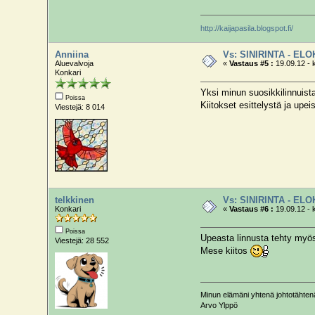
http://kaijapasila.blogspot.fi/
Anniina
Vs: SINIRINTA - EL
Aluevalvoja
«
Vastaus #5 :
19.09.12 - 
Konkari
Yksi minun suosikkilinnuist
Poissa
Kiitokset esittelystä ja upe
Viestejä: 8 014
telkkinen
Vs: SINIRINTA - EL
Konkari
«
Vastaus #6 :
19.09.12 - 
Poissa
Upeasta linnusta tehty myös
Viestejä: 28 552
Mese kiitos
Minun elämäni yhtenä johtotähtenä 
Arvo Ylppö