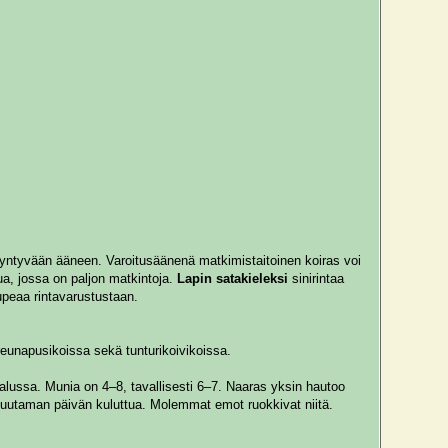
syntyvään ääneen. Varoitusäänenä matkimistaitoinen koiras voi
ua, jossa on paljon matkintoja.
Lapin satakieleksi
sinirintaa
upeaa rintavarustustaan.
reunapusikoissa sekä tunturikoivikoissa.
lussa. Munia on 4–8, tavallisesti 6–7. Naaras yksin hautoo
muutaman päivän kuluttua. Molemmat emot ruokkivat niitä.