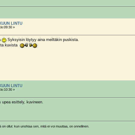
OKUUN LINTU
klo:09:30 »
a
Syksyisin löytyy aina meiltäkin puskista.
ista kuvista
OKUUN LINTU
klo:10:30 »
 upea esittely, kuvineen.
on ollut: kun unohtaa sen, mitä ei voi muuttaa, on onnellinen.