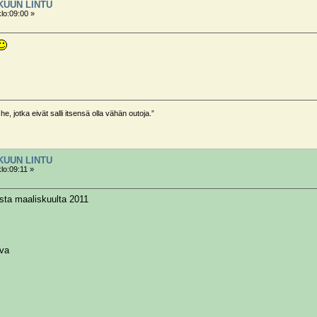
OKUUN LINTU
klo:09:00 »
he, jotka eivät salli itsensä olla vähän outoja.”
OKUUN LINTU
lo:09:11 »
sta maaliskuulta 2011
uva