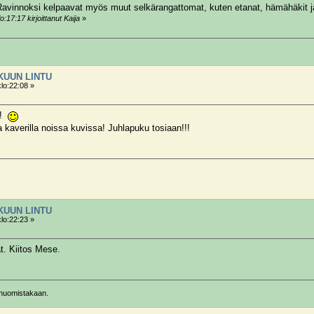
 Ravinnoksi kelpaavat myös muut selkärangattomat, kuten etanat, hämähäkit j
:17:17 kirjoittanut Kaija
»
OKUUN LINTU
klo:22:08 »
ä!
a kaverilla noissa kuvissa! Juhlapuku tosiaan!!!
OKUUN LINTU
klo:22:23 »
at. Kiitos Mese.
ä huomistakaan.