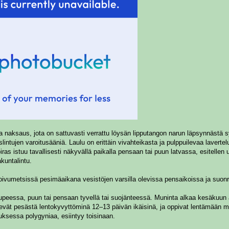
naksaus, jota on sattuvasti verrattu löysän lipputangon narun läpsynnästä 
ntujen varoitusääniä. Laulu on erittäin vivahteikasta ja pulppuilevaa lavertel
as istuu tavallisesti näkyvällä paikalla pensaan tai puun latvassa, esitellen 
kuntalintu.
 koivumetsissä pesimäaikana vesistöjen varsilla olevissa pensaikoissa ja suon
eessa, puun tai pensaan tyvellä tai suojänteessä. Muninta alkaa kesäkuun a
evät pesästä lentokyvyttöminä 12–13 päivän ikäisinä, ja oppivat lentämään 
uksessa polygyniaa, esiintyy toisinaan.