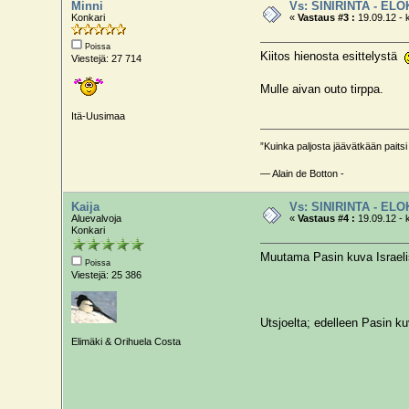
Minni
Vs: SINIRINTA - EL
Konkari
«
Vastaus #3 :
19.09.12 - 
Poissa
Kiitos hienosta esittelystä
Viestejä: 27 714
Mulle aivan outo tirppa.
Itä-Uusimaa
”Kuinka paljosta jäävätkään paitsi 
— Alain de Botton -
Kaija
Vs: SINIRINTA - EL
Aluevalvoja
«
Vastaus #4 :
19.09.12 - k
Konkari
Muutama Pasin kuva Israeli
Poissa
Viestejä: 25 386
Utsjoelta; edelleen Pasin k
Elimäki & Orihuela Costa