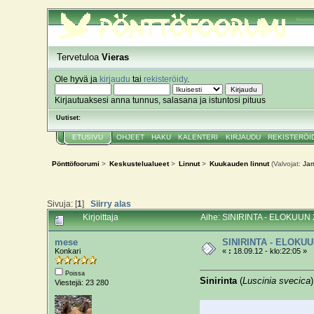
Pönttöf
Tervetuloa
Vieras
Ole hyvä ja
kirjaudu
tai
rekisteröidy
.
Kirjautuaksesi anna tunnus, salasana ja istuntosi pituus
Uutiset:
ETUSIVU
OHJEET
HAKU
KALENTERI
KIRJAUDU
REKISTERÖI
Pönttöfoorumi
>
Keskustelualueet
>
Linnut
>
Kuukauden linnut
(Valvojat:
Ja
Sivuja: [
1
]
Siirry alas
Kirjoittaja
Aihe: SINIRINTA - ELOKUUN 2
mese
SINIRINTA - ELOKUU
Konkari
«
:
18.09.12 - klo:22:05 »
Poissa
Sinirinta
(
Luscinia svecica
Viestejä: 23 280