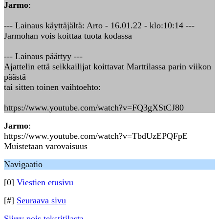
Jarmo
:
--- Lainaus käyttäjältä: Arto - 16.01.22 - klo:10:14 ---
Jarmohan vois koittaa tuota kodassa
--- Lainaus päättyy ---
Ajattelin että seikkailijat koittavat Marttilassa parin viikon
päästä
tai sitten toinen vaihtoehto:
https://www.youtube.com/watch?v=FQ3gXStCJ80
Jarmo
:
https://www.youtube.com/watch?v=TbdUzEPQFpE
Muistetaan varovaisuus
Navigaatio
[0]
Viestien etusivu
[#]
Seuraava sivu
Siirry pois tekstitilasta