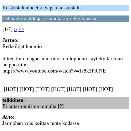
Keskustelualueet > Vapaa keskustelu
Tulentekovinkkejä ja muutakin retkeilyasiaa
(1/7)
>
>>
Jarmo
:
Retkeilijät huomio
Sitten kun magnesium tulos on loppuun käytetty tai liian
helppo niin;
https://www.youtube.com/watch?v=1s8k3Pl0l7E
[HOT] [HOT] [HOT] [HOT] [HOT] [HOT] [HOT]
telkkinen
:
Ei taitas onnistua minulta [?]
Arto
:
Jarmohan vois koittaa tuota kodassa