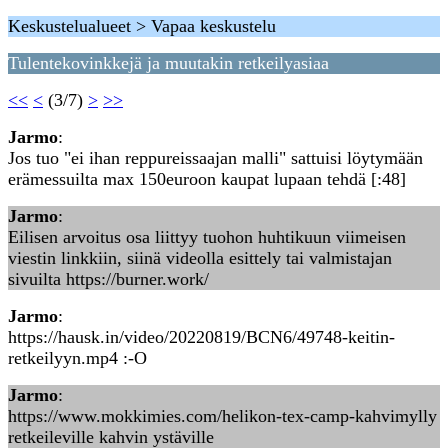
Keskustelualueet > Vapaa keskustelu
Tulentekovinkkejä ja muutakin retkeilyasiaa
<<
<
(3/7)
>
>>
Jarmo
:
Jos tuo "ei ihan reppureissaajan malli" sattuisi löytymään
erämessuilta max 150euroon kaupat lupaan tehdä [:48]
Jarmo
:
Eilisen arvoitus osa liittyy tuohon huhtikuun viimeisen
viestin linkkiin, siinä videolla esittely tai valmistajan
sivuilta https://burner.work/
Jarmo
:
https://hausk.in/video/20220819/BCN6/49748-keitin-
retkeilyyn.mp4 :-O
Jarmo
:
https://www.mokkimies.com/helikon-tex-camp-kahvimylly
retkeileville kahvin ystäville