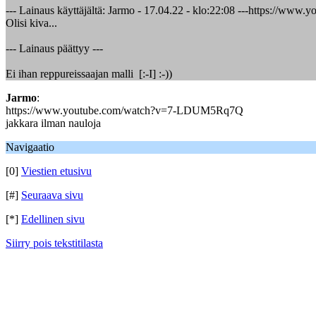
--- Lainaus käyttäjältä: Jarmo - 17.04.22 - klo:22:08 ---https://w
Olisi kiva...
--- Lainaus päättyy ---
Ei ihan reppureissaajan malli [:-I] :-))
Jarmo
:
https://www.youtube.com/watch?v=7-LDUM5Rq7Q
jakkara ilman nauloja
Navigaatio
[0]
Viestien etusivu
[#]
Seuraava sivu
[*]
Edellinen sivu
Siirry pois tekstitilasta