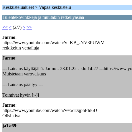
Keskustelualueet > Vapaa keskustelu
Tulentekovinkkejä ja muutakin retkeilyasiaa
<<
<
(2/7)
>
>>
Jarmo
:
https://www.youtube.com/watch?v=KB_-NV3PUWM
retkikeitin vertailuja
Jarmo
:
--- Lainaus käyttäjältä: Jarmo - 23.01.22 - klo:14:27 ---https://
Muistetaan varovaisuus
--- Lainaus päättyy ---
Toimivat hyvin [:-)]
Jarmo
:
https://www.youtube.com/watch?v=5cDqphFId6U
Olisi kiva...
jaTa69
: