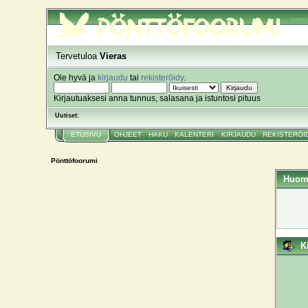
Pönttöf
Tervetuloa
Vieras
Ole hyvä ja
kirjaudu
tai
rekisteröidy
.
Kirjautuaksesi anna tunnus, salasana ja istuntosi pituus
Uutiset:
ETUSIVU
OHJEET
HAKU
KALENTERI
KIRJAUDU
REKISTERÖI
Pönttöfoorumi
Huom
K