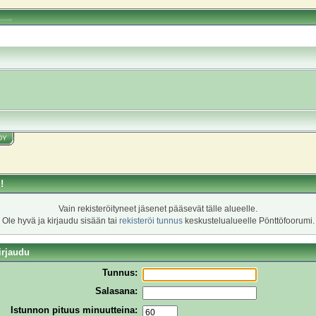
oorumi
DY
!
Vain rekisteröityneet jäsenet pääsevät tälle alueelle.
Ole hyvä ja kirjaudu sisään tai
rekisteröi tunnus
keskustelualueelle Pönttöfoorumi.
irjaudu
Tunnus:
Salasana:
Istunnon pituus minuutteina: