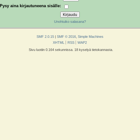
Pysy aina kirjautuneena sisälle:
Unohtuiko salasana?
SMF 2.0.15
|
SMF © 2016
,
Simple Machines
XHTML
RSS
WAP2
Sivu luotiin 0.164 sekunnissa. 18 kyselyä tietokannasta.