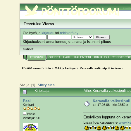
Pönttöf
Tervetuloa
Vieras
Ole hyvä ja
kirjaudu
tai
rekisteröidy
.
Kirjautuaksesi anna tunnus, salasana ja istuntosi pituus
Uutiset:
ETUSIVU
OHJEET
HAKU
KALENTERI
KIRJAUDU
REKISTERÖI
Pönttöfoorumi
>
Info
>
Tuki ja kehitys
>
Keravalla valkosipuli tuoksuu
Sivuja: [
1
]
Siirry alas
Kirjoittaja
Aihe: Keravalla valkosipuli t
Pasi
Keravalla valkosipul
Konkari
«
:
17.08.06 - klo:22:52 »
Poissa
Ensiviikon loppuna on keraval
Viestejä: 611
Lisäinfoa kaipaaville
www.ke