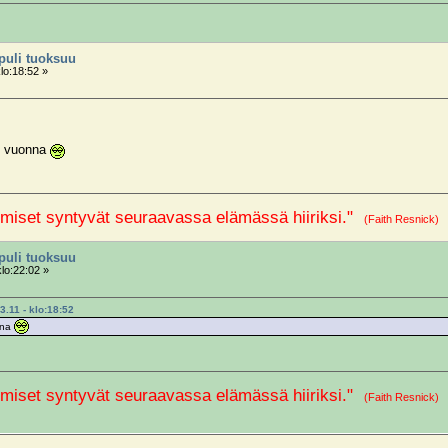
ipuli tuoksuu
lo:18:52 »
n vuonna
miset syntyvät seuraavassa elämässä hiiriksi."
(Faith Resnick
ipuli tuoksuu
klo:22:02 »
3.11 - klo:18:52
nna
miset syntyvät seuraavassa elämässä hiiriksi."
(Faith Resnick