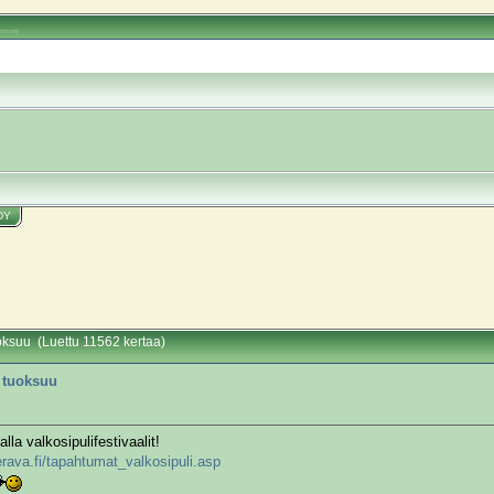
oorumi
DY
uoksuu (Luettu 11562 kertaa)
i tuoksuu
la valkosipulifestivaalit!
rava.fi/tapahtumat_valkosipuli.asp