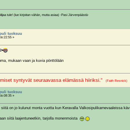
ilijaa tule! (lue kirjoitan vähän, mutta asiaa) -Pasi Järvenpäästä-
ipuli tuoksuu
klo:22:55 »
ma, mukaan vaan ja kuvia pönttölään
miset syntyvät seuraavassa elämässä hiiriksi."
(Faith Resnick
ipuli tuoksuu
klo:08:35 »
 siitä on jo kulunut monta vuotta kun Keravalla Valkosipulikarnevaaleissa käv
aan siitä laajentuneetkin, tarjolla monenmoista