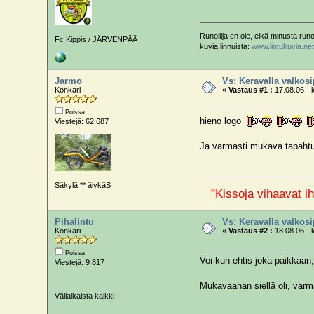
Runoilija en ole, eikä minusta runo
Fc Kippis / JÄRVENPÄÄ
kuvia linnuista:
www.lintukuvia.net
Jarmo
Vs: Keravalla valkos
Konkari
«
Vastaus #1 :
17.08.06 - 
Poissa
hieno logo
Viestejä: 62 687
Ja varmasti mukava tapahtu
Säkylä ** älykäS
"Kissoja vihaavat ih
Pihalintu
Vs: Keravalla valkos
Konkari
«
Vastaus #2 :
18.08.06 - 
Poissa
Voi kun ehtis joka paikkaan,
Viestejä: 9 817
Mukavaahan siellä oli, varm
Väliaikaista kaikki