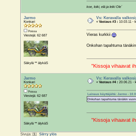
koe, loiki, elä ja leiki Ole´
Jarmo
Vs: Keravalla valkos
Konkari
«
Vastaus #3 :
10.03.11 - k
Poissa
Vieras kurkkii
Viestejä: 62 687
Onkohan tapahtuma tänäki
Säkylä ** älykäS
"Kissoja vihaavat ih
Jarmo
Vs: Keravalla valkos
Konkari
«
Vastaus #4 :
20.06.21 - 
Poissa
Lainaus käyttäjältä: Jarmo - 10.0
Viestejä: 62 687
Onkohan tapahtuma tänäkin vuo
"Kissoja vihaavat ih
Säkylä ** älykäS
Sivuja: [
1
]
Siirry ylös