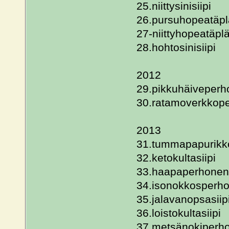
25.niittysinisiipi
26.pursuhopeatäpl
27-niittyhopeatäpl
28.hohtosinisiipi
2012
29.pikkuhäiveper
30.ratamoverkkop
2013
31.tummapapurikk
32.ketokultasiipi
33.haapaperhonen
34.isonokkosperh
35.jalavanopsasiip
36.loistokultasiipi
37.metsänokiperh