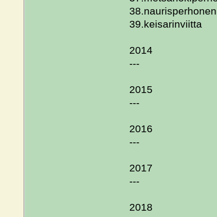
38.naurisperhonen
39.keisarinviitta
2014
---
2015
---
2016
---
2017
---
2018