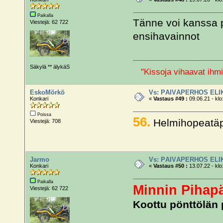
Paikalla
Tänne voi kanssa p
Viestejä: 62 722
ensihavainnot
Säkylä ** älykäS
"Kissoja vihaavat ihmi
EskoMörkö
Vs: PÄIVÄPERHOS ELI
Konkari
«
Vastaus #49 :
09.06.21 - klo
Poissa
56.
Helmihopeatäpl
Viestejä: 708
Jarmo
Vs: PÄIVÄPERHOS ELI
Konkari
«
Vastaus #50 :
13.07.22 - klo
Paikalla
Minnin Pihapä
Viestejä: 62 722
Koottu pönttölän 