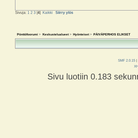
Sivuja:
1
2
3
[
4
]
Kaikki
Siirry ylös
Pönttöfoorumi
>
Keskustelualueet
>
Hyönteiset
>
PÄIVÄPERHOS ELIKSET
SMF 2.0.15
|
X
Sivu luotiin 0.183 sekun