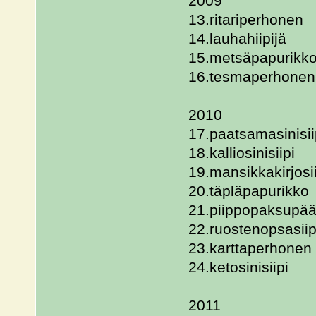
2009
13.ritariperhonen
14.lauhahiipijä
15.metsäpapurikk
16.tesmaperhonen
2010
17.paatsamasinisii
18.kalliosinisiipi
19.mansikkakirjosii
20.täpläpapurikko
21.piippopaksupä
22.ruostenopsasiip
23.karttaperhonen
24.ketosinisiipi
2011