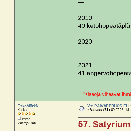
---
2019
40.ketohopeatäplä
2020
---
2021
41.angervohopeat
"Kissoja vihaavat ihmi
EskoMörkö
Vs: PÄIVÄPERHOS ELI
Konkari
«
Vastaus #51 :
09.07.23 - klo
Poissa
57. Satyrium
Viestejä: 708