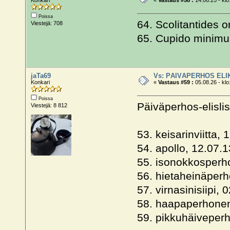
Konkari
«
Vastaus #58 :
14.06.25 - klo
Poissa
64. Scolitantides or
Viestejä: 708
65. Cupido minimus
jaTa69
Vs: PÄIVÄPERHOS ELI
Konkari
«
Vastaus #59 :
05.08.26 - klo
Poissa
Päiväperhos-elislis
Viestejä: 8 812
53. keisarinviitta, 
54. apollo, 12.07.1
55. isonokkosperh
56. hietaheinäper
57. virnasinisiipi, 
58. haapaperhonen
59. pikkuhäiveper