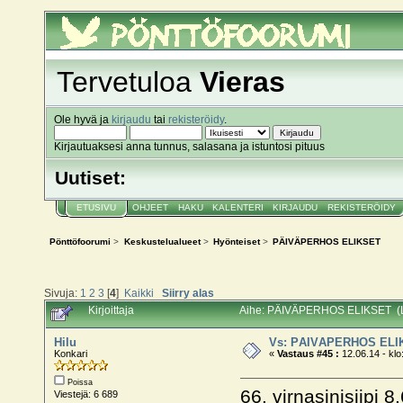
Pönttöfoorumi
Tervetuloa
Vieras
Ole hyvä ja
kirjaudu
tai
rekisteröidy
.
Kirjautuaksesi anna tunnus, salasana ja istuntosi pituus
Uutiset:
ETUSIVU
OHJEET
HAKU
KALENTERI
KIRJAUDU
REKISTERÖIDY
Pönttöfoorumi
>
Keskustelualueet
>
Hyönteiset
>
PÄIVÄPERHOS ELIKSET
Sivuja:
1
2
3
[
4
]
Kaikki
Siirry alas
Kirjoittaja
Aihe: PÄIVÄPERHOS ELIKSET (Lu
Hilu
Vs: PÄIVÄPERHOS ELI
Konkari
«
Vastaus #45 :
12.06.14 - klo
Poissa
66. virnasinisiipi 8.
Viestejä: 6 689