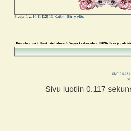
Sivuja:
1
...
10
11
[
12
]
13
Kaikki
Siirry ylös
Pönttöfoorumi
>
Keskustelualueet
>
Vapaa keskustelu
>
KUVIA Käsi- ja puhdetö
SMF 2.0.15
|
X
Sivu luotiin 0.117 sekun