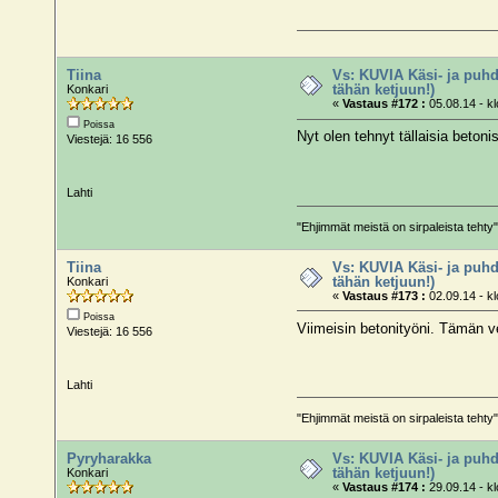
Tiina
Vs: KUVIA Käsi- ja puhd
tähän ketjuun!)
Konkari
«
Vastaus #172 :
05.08.14 - kl
Poissa
Nyt olen tehnyt tällaisia betonis
Viestejä: 16 556
Lahti
"Ehjimmät meistä on sirpaleista teh
Tiina
Vs: KUVIA Käsi- ja puhd
tähän ketjuun!)
Konkari
«
Vastaus #173 :
02.09.14 - kl
Poissa
Viimeisin betonityöni. Tämän ve
Viestejä: 16 556
Lahti
"Ehjimmät meistä on sirpaleista teh
Pyryharakka
Vs: KUVIA Käsi- ja puhd
tähän ketjuun!)
Konkari
«
Vastaus #174 :
29.09.14 - kl