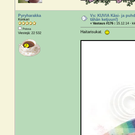
Pyryharakka
Vs: KUVIA Käsi- ja puhd
tähän ketjuun!)
Konkari
«
Vastaus #176 :
15.12.14 - kl
Poissa
Haitarisukat.
Viestejä: 22 532