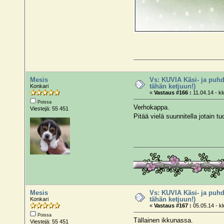
Mesis
Vs: KUVIA Käsi- ja puhd
tähän ketjuun!)
Konkari
«
Vastaus #166 :
11.04.14 - kl
Poissa
Verhokappa.
Viestejä: 55 451
Pitää vielä suunnitella jotain 
Mesis
Vs: KUVIA Käsi- ja puhd
tähän ketjuun!)
Konkari
«
Vastaus #167 :
05.05.14 - kl
Poissa
Tällainen ikkunassa.
Viestejä: 55 451