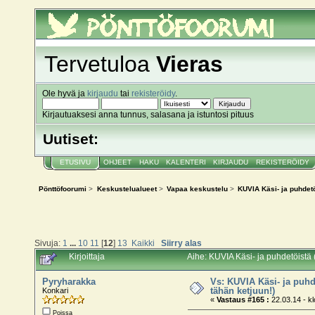
Pönttöfoorumi
Tervetuloa
Vieras
Ole hyvä ja
kirjaudu
tai
rekisteröidy
.
Kirjautuaksesi anna tunnus, salasana ja istuntosi pituus
Uutiset:
ETUSIVU
OHJEET
HAKU
KALENTERI
KIRJAUDU
REKISTERÖIDY
Pönttöfoorumi
>
Keskustelualueet
>
Vapaa keskustelu
>
KUVIA Käsi- ja puhdetö
Sivuja:
1
...
10
11
[
12
]
13
Kaikki
Siirry alas
Kirjoittaja
Aihe: KUVIA Käsi- ja puhdetöistä 
Pyryharakka
Vs: KUVIA Käsi- ja puhd
tähän ketjuun!)
Konkari
«
Vastaus #165 :
22.03.14 - kl
Poissa