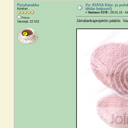
Pyryharakka
Vs: KUVIA Käsi- ja puhd
tähän ketjuun!)
Konkari
«
Vastaus #178 :
28.01.15 - kl
Poissa
Jämälankaprojektin päätös. Va
Viestejä: 22 532