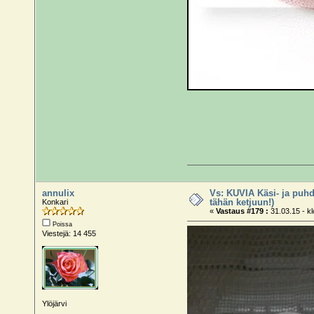
annulix
Vs: KUVIA Käsi- ja puhd
tähän ketjuun!)
Konkari
«
Vastaus #179 :
31.03.15 - kl
Poissa
Viestejä: 14 455
Ylöjärvi