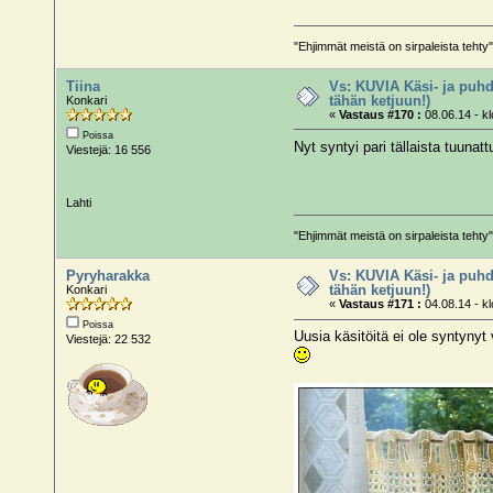
"Ehjimmät meistä on sirpaleista teh
Tiina
Vs: KUVIA Käsi- ja puhd
tähän ketjuun!)
Konkari
«
Vastaus #170 :
08.06.14 - kl
Poissa
Nyt syntyi pari tällaista tuunat
Viestejä: 16 556
Lahti
"Ehjimmät meistä on sirpaleista teh
Pyryharakka
Vs: KUVIA Käsi- ja puhd
tähän ketjuun!)
Konkari
«
Vastaus #171 :
04.08.14 - kl
Poissa
Uusia käsitöitä ei ole syntyn
Viestejä: 22 532