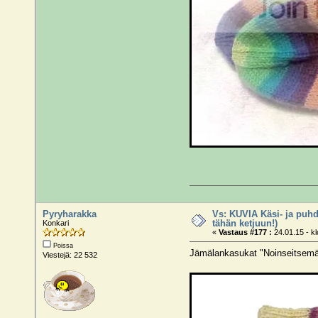
Pyryharakka
Vs: KUVIA Käsi- ja puhd
tähän ketjuun!)
Konkari
«
Vastaus #177 :
24.01.15 - kl
Poissa
Jämälankasukat "Noinseitsem
Viestejä: 22 532