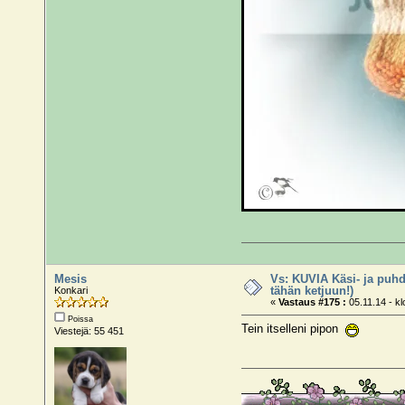
Mesis
Vs: KUVIA Käsi- ja puhd
tähän ketjuun!)
Konkari
«
Vastaus #175 :
05.11.14 - kl
Poissa
Tein itselleni pipon
Viestejä: 55 451