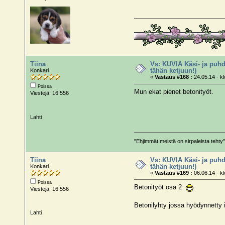
Tiina
Vs: KUVIA Käsi- ja puhd
tähän ketjuun!)
Konkari
«
Vastaus #168 :
24.05.14 - kl
Poissa
Mun ekat pienet betonityöt.
Viestejä: 16 556
Lahti
"Ehjimmät meistä on sirpaleista teh
Tiina
Vs: KUVIA Käsi- ja puhd
tähän ketjuun!)
Konkari
«
Vastaus #169 :
06.06.14 - kl
Poissa
Betonityöt osa 2
Viestejä: 16 556
Betonilyhty jossa hyödynnetty 
Lahti